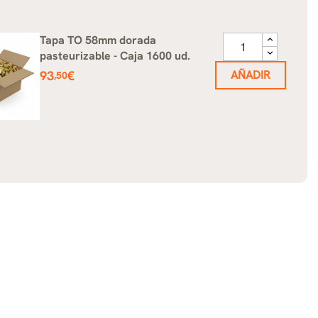
Tapa TO 58mm dorada
pasteurizable - Caja 1600 ud.
Precio
93
€
AÑADIR
,50