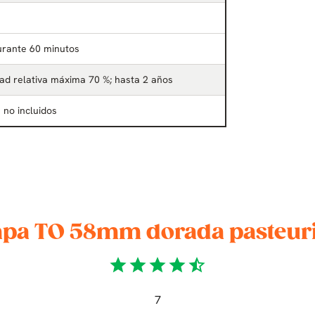
urante 60 minutos
ad relativa máxima 70 %; hasta 2 años
 no incluidos
apa TO 58mm dorada pasteuriz
star
star
star
star
star_half
7