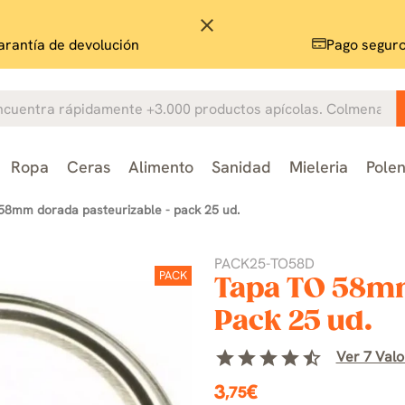
close
rantía de devolución
Pago segur
Ropa
Ceras
Alimento
Sanidad
Mieleria
Pole
 58mm dorada pasteurizable - pack 25 ud.
PACK25-TO58D
PACK
Tapa TO 58mm
Pack 25 ud.
star
star
star
star
star_half
Ver 7 Valo
3
€
,75