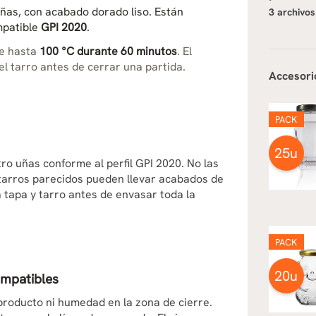
uñas, con acabado dorado liso. Están
3 archivos
mpatible
GPI 2020
.
de hasta
100 °C durante 60 minutos
. El
l tarro antes de cerrar una partida.
Accesori
PACK
25u
ro uñas conforme al perfil GPI 2020. No las
s tarros parecidos pueden llevar acabados de
a tapa y tarro antes de envasar toda la
PACK
20u
ompatibles
 producto ni humedad en la zona de cierre.