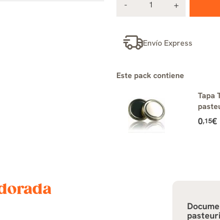
Envío Express
Este pack contiene
Tapa 
pasteu
0
€
,15
 dorada
Docume
pasteuri