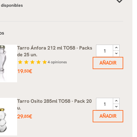
 disponibles
os
Tarro Ánfora 212 ml TO58 - Packs
de 25 un.
star
star
star
star
star
4
opiniones
AÑADIR
Precio
19
€
,50
Tarro Osito 285ml TO58 - Pack 20
u.
Precio
29
€
AÑADIR
,85