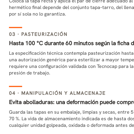
Coloca la tapa recta y aplica el par de cierre adecuado al 
hermético final depende del conjunto tapa–tarro, del llen
por sí sola no lo garantiza.
03 · PASTEURIZACIÓN
Hasta 100 °C durante 60 minutos según la ficha d
La especificación técnica contempla pasteurización hasta
una autorización genérica para esterilizar a mayor tempe
requiere una configuración validada con Tecnocap para la 
presión de trabajo.
04 · MANIPULACIÓN Y ALMACENAJE
Evita abolladuras: una deformación puede compro
Guarda las tapas en su embalaje, limpias y secas, entre 
70 %. La vida de almacenamiento indicada es de hasta dos
cualquier unidad golpeada, oxidada o deformada antes del