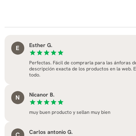
Esther G.
E
star
star
star
star
star
Perfectas. Fácil de comprarla para las ánforas de 
descripción exacta de los productos en la web. E
todo.
Nicanor B.
N
star
star
star
star
star
muy buen producto y sellan muy bien
Carlos antonio G.
C