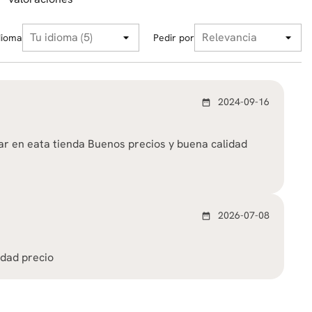
dioma
Pedir por
2024-09-16
date_range
 en eata tienda Buenos precios y buena calidad
2026-07-08
date_range
idad precio