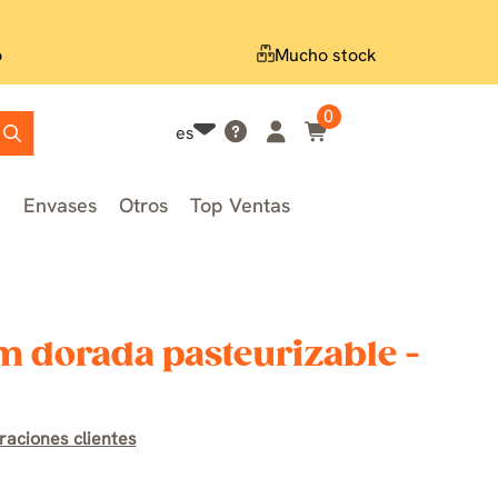
o
Mucho stock
0
es
n
Envases
Otros
Top Ventas
 dorada pasteurizable -
raciones clientes