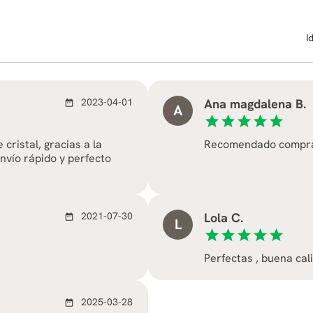
I
2023-04-01
Ana magdalena B.
date_range
A
star
star
star
star
star
cristal, gracias a la
Recomendado comprar
nvío rápido y perfecto
2021-07-30
Lola C.
date_range
L
star
star
star
star
star
Perfectas , buena cal
2025-03-28
date_range