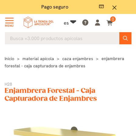
Pago seguro
close
0
es
MENÚ
Inicio
material apícola
caza enjambres
enjambrera
forestal - caja capturadora de enjambres
H28
Enjambrera Forestal - Caja
Capturadora de Enjambres