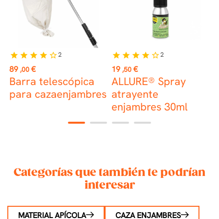
2
2
star
star
star
star
star_border
star
star
star
star
star_border
st
Precio
Precio
P
89
€
19
€
9
,00
,50
Barra telescópica
ALLURE® Spray
C
v
para cazaenjambres
atrayente
d
enjambres 30ml
1
2
3
4
Categorías que también te podrían
interesar
MATERIAL APÍCOLA
CAZA ENJAMBRES