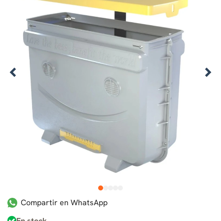
1
2
3
4
5
Compartir en WhatsApp
En stock