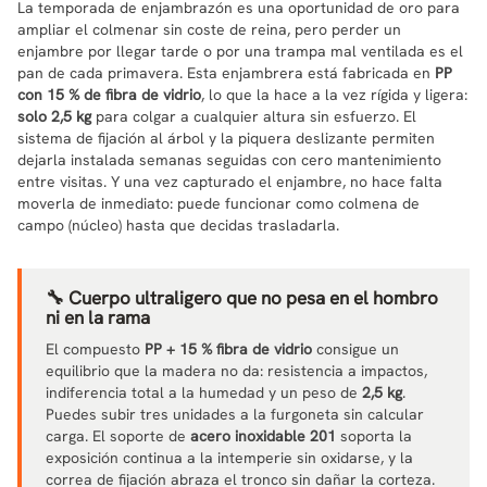
La temporada de enjambrazón es una oportunidad de oro para
ampliar el colmenar sin coste de reina, pero perder un
enjambre por llegar tarde o por una trampa mal ventilada es el
pan de cada primavera. Esta enjambrera está fabricada en
PP
con 15 % de fibra de vidrio
, lo que la hace a la vez rígida y ligera:
solo 2,5 kg
para colgar a cualquier altura sin esfuerzo. El
sistema de fijación al árbol y la piquera deslizante permiten
dejarla instalada semanas seguidas con cero mantenimiento
entre visitas. Y una vez capturado el enjambre, no hace falta
moverla de inmediato: puede funcionar como colmena de
campo (núcleo) hasta que decidas trasladarla.
🔧 Cuerpo ultraligero que no pesa en el hombro
ni en la rama
El compuesto
PP + 15 % fibra de vidrio
consigue un
equilibrio que la madera no da: resistencia a impactos,
indiferencia total a la humedad y un peso de
2,5 kg
.
Puedes subir tres unidades a la furgoneta sin calcular
carga. El soporte de
acero inoxidable 201
soporta la
exposición continua a la intemperie sin oxidarse, y la
correa de fijación abraza el tronco sin dañar la corteza.