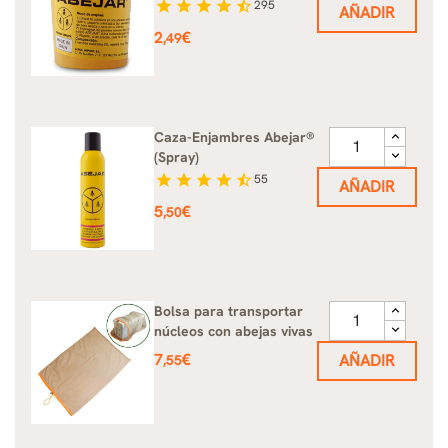
star
star
star
star
star_half
295
AÑADIR
Precio
2
€
,49
Caza-Enjambres Abejar®
(Spray)
star
star
star
star
star_half
55
AÑADIR
Precio
5
€
,50
Bolsa para transportar
núcleos con abejas vivas
Precio
7
€
AÑADIR
,55