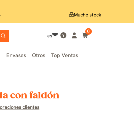
o
Mucho stock
0
es
n
Envases
Otros
Top Ventas
da con faldón
oraciones clientes