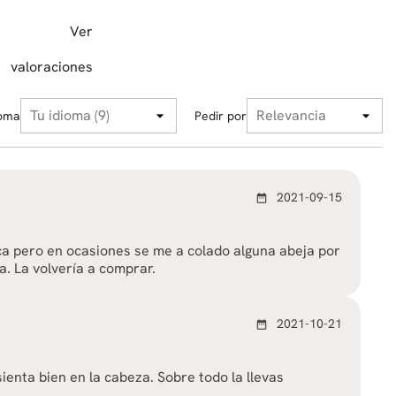
Ver
valoraciones
ioma
Pedir por
2021-09-15
date_range
a pero en ocasiones se me a colado alguna abeja por
a. La volvería a comprar.
2021-10-21
date_range
ienta bien en la cabeza. Sobre todo la llevas