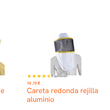
8
opiniones
star
star
star
star
star_half
Precio
16
€
,75
de
Careta redonda rejilla
aluminio