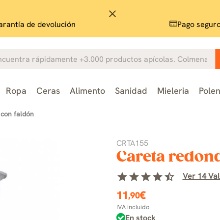
close
rantía de devolución
Pago segur
Ropa
Ceras
Alimento
Sanidad
Mieleria
Pole
 con faldón
CRTA155
Careta redon
star
star
star
star
star_half
Ver 14 Val
11
€
,90
IVA incluido
En stock