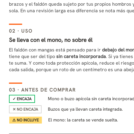
brazos y el faldón queda sujeto por tus propios hombros y
sola. En una revisión larga esa diferencia se nota más que
02 · USO
Se lleva con el mono, no sobre él
El faldón con mangas está pensado para ir
debajo del mo
tiene que ser del tipo
sin careta incorporada
. Si ya tiene
te suma. Y como toda protección apícola, reduce el riesgo p
cada salida, porque un roto de un centímetro es una abej
03 · ANTES DE COMPRAR
Mono o buzo apícola sin careta incorporad
✓ ENCAJA
Buzos que ya llevan careta integrada.
✕ NO ENCAJA
El mono: la careta se vende suelta.
⚠ NO INCLUYE