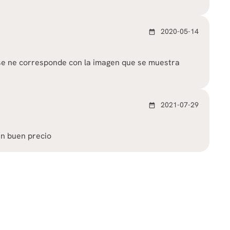
2020-05-14
date_range
 se ne corresponde con la imagen que se muestra
2021-07-29
date_range
un buen precio