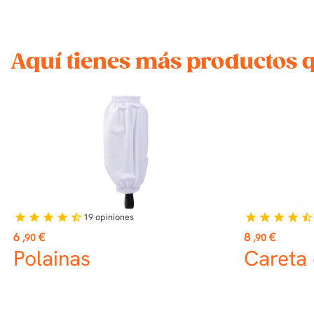
Aquí tienes más productos 
19
opiniones
star
star
star
star
star_half
star
star
star
star
star_half
Precio
Precio
6
€
8
€
,90
,90
Polainas
Careta