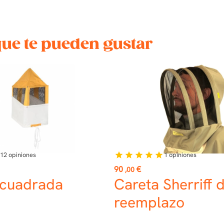
que te pueden gustar
12
opiniones
1
opiniones
star
star
star
star
star
Precio
90
€
,00
 cuadrada
Careta Sherriff 
reemplazo