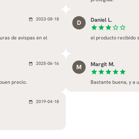
2023-08-18
Daniel L.
date_range
D
star
star
star
star_border
star_border
duras de avispas en el
el producto recibido
2025-06-16
Margit M.
date_range
M
star
star
star
star
star
buen precio.
Bastante buena, y a 
2019-04-18
date_range