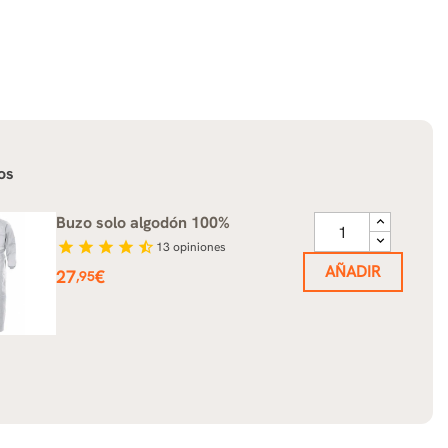
os
Buzo solo algodón 100%
star
star
star
star
star_half
13
opiniones
AÑADIR
Precio
27
€
,95