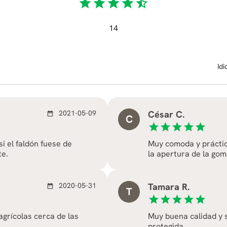
star
star
star
star
star_half
14
Id
2021-05-09
César C.
date_range
C
star
star
star
star
star
i el faldón fuese de
Muy comoda y práctic
te.
la apertura de la gom
2020-05-31
Tamara R.
date_range
T
star
star
star
star
star
agrícolas cerca de las
Muy buena calidad y s
protegida.