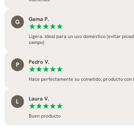
Gema P.
G
star
star
star
star
star
Ligera. Ideal para un uso doméstico (evitar pica
campo)
Pedro V.
P
star
star
star
star
star
Hace perfectamente su cometido, producto con 
Laura V.
L
star
star
star
star
star
Buen producto