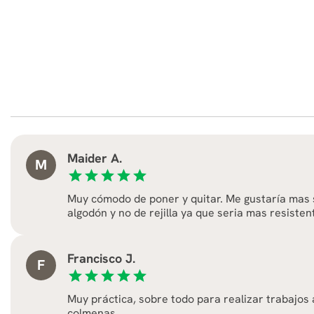
Maider A.
M
star
star
star
star
star
Muy cómodo de poner y quitar. Me gustaría mas s
algodón y no de rejilla ya que seria mas resisten
Francisco J.
F
star
star
star
star
star
Muy práctica, sobre todo para realizar trabajos 
colmenas.