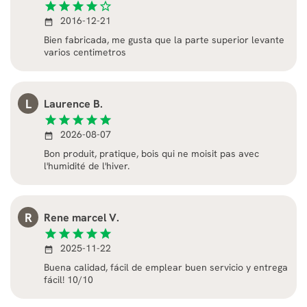
star
star
star
star
star_border
2016-12-21
date_range
Bien fabricada, me gusta que la parte superior levante
varios centimetros
L
Laurence B.
star
star
star
star
star
2026-08-07
date_range
Bon produit, pratique, bois qui ne moisit pas avec
l'humidité de l'hiver.
R
Rene marcel V.
star
star
star
star
star
2025-11-22
date_range
Buena calidad, fácil de emplear buen servicio y entrega
fácil! 10/10