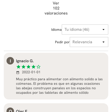
Ver
102
valoraciones
Idioma
Pedir por
I
Ignacio G.
star
star
star
star
star_border
2022-01-01
date_range
Muy práctico para alimentar con alimento solido a las
colmenas. El problema es que en algunas ocasiones
las abejas construyen panales en los espacios no
ocupados por las tabletas de alimento sólido
O
Oier F.