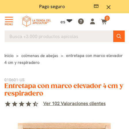
Pago seguro
close
0
es
MENÚ
Inicio
colmenas de abejas
entretapa con marco elevador
4 cm y respiradero
010601-US
Entretapa con marco elevador 4 cm y
respiradero
star
star
star
star
star_half
Ver 102 Valoraciones clientes