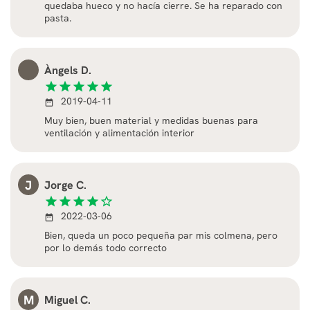
quedaba hueco y no hacía cierre. Se ha reparado con
pasta.
Àngels D.
star
star
star
star
star
2019-04-11
date_range
Muy bien, buen material y medidas buenas para
ventilación y alimentación interior
J
Jorge C.
star
star
star
star
star_border
2022-03-06
date_range
Bien, queda un poco pequeña par mis colmena, pero
por lo demás todo correcto
M
Miguel C.