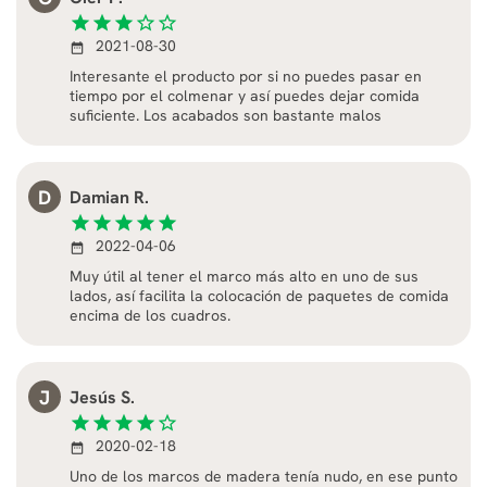
star
star
star
star_border
star_border
2021-08-30
date_range
Interesante el producto por si no puedes pasar en
tiempo por el colmenar y así puedes dejar comida
suficiente. Los acabados son bastante malos
D
Damian R.
star
star
star
star
star
2022-04-06
date_range
Muy útil al tener el marco más alto en uno de sus
lados, así facilita la colocación de paquetes de comida
encima de los cuadros.
J
Jesús S.
star
star
star
star
star_border
2020-02-18
date_range
Uno de los marcos de madera tenía nudo, en ese punto