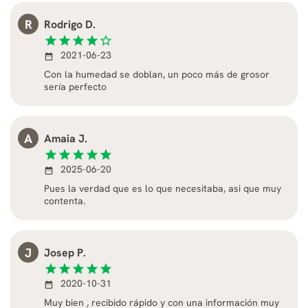
R
Rodrigo D.
star
star
star
star
star_border
2021-06-23
date_range
Con la humedad se doblan, un poco más de grosor
sería perfecto
A
Amaia J.
star
star
star
star
star
2025-06-20
date_range
Pues la verdad que es lo que necesitaba, asi que muy
contenta.
J
Josep P.
star
star
star
star
star
2020-10-31
date_range
Muy bien , recibido rápido y con una información muy