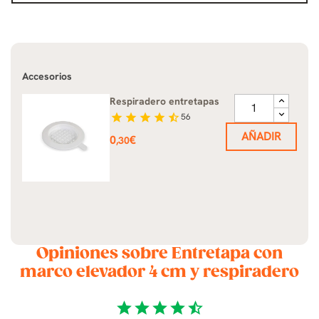
Accesorios
Respiradero entretapas
star
star
star
star
star_half
56
AÑADIR
Precio
0
€
,30
Opiniones sobre Entretapa con
marco elevador 4 cm y respiradero
star
star
star
star
star_half