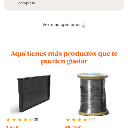
completa
Ver más opiniones
Aquí tienes más productos que te
pueden gustar
38
1
star
star
star
star
star_half
star
star
star
star
star_border
Precio
Precio
P
2
€
58
€
3
,50
,75