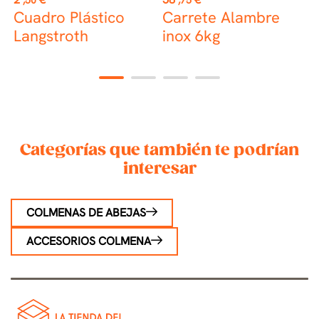
Cuadro Plástico
Carrete Alambre
B
Langstroth
inox 6kg
c
Z
1
2
3
4
Categorías que también te podrían
interesar
COLMENAS DE ABEJAS
ACCESORIOS COLMENA