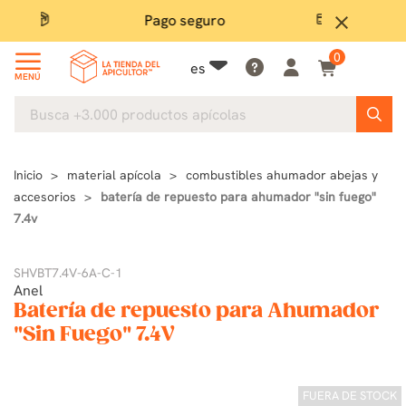
Pago seguro
close
0
es
MENÚ
Inicio
material apícola
combustibles ahumador abejas y
accesorios
batería de repuesto para ahumador "sin fuego"
7.4v
SHVBT7.4V-6A-C-1
Anel
Batería de repuesto para Ahumador
"Sin Fuego" 7.4V
FUERA DE STOCK