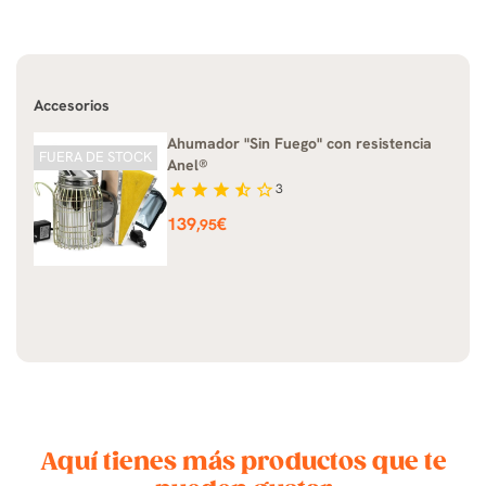
Accesorios
Ahumador "Sin Fuego" con resistencia
FUERA DE STOCK
Anel®
star
star
star
star_half
star_border
3
Precio
139
€
,95
Aquí tienes más productos que te