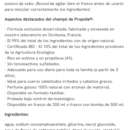
exceso de sebo. ¡Recuerda agitar bien el frasco antes de usarlo
para mezclar correctamente los ingredientes!
Aspectos destacados del champú de Propolia®:
· Fórmula exclusiva desarrollada, fabricada y envasada en
nuestro laboratorio en Occitania, Francia.
· El 99% del total de los ingredientes son de origen natural.
· Certificado BIO - El 10% del total de los ingredientes provienen
de la Agricultura Ecológica.
· Rico en activos y en propóleos (4%).
· Sin tensioactivos sulfatados.
· Adecuado para uso diario para toda la familia (a partir de 3
años).
· Ideal para cueros cabelludos irritados y cabellos grasos.
· Perfume goloso 100% natural con aromas de matorral.
· Disponible en formato familiar.
· Probado bajo control dermatológico.
· Disponible en frasco de 200 ml o frasco con bomba de 500 ml.
Ingredientes:
agua, sodium cocoamphoacetate, glicerina, lauryl glucoside,
agua de flores de anthemis nobilis*, decyl glucoside, alcohol**,