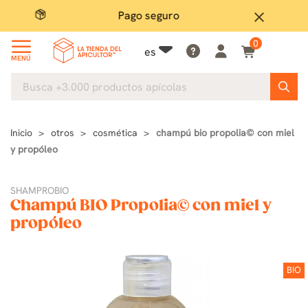
Pago seguro
close
0
es
MENÚ
Inicio
otros
cosmética
champú bio propolia© con miel
y propóleo
SHAMPROBIO
Champú BIO Propolia© con miel y
propóleo
BIO