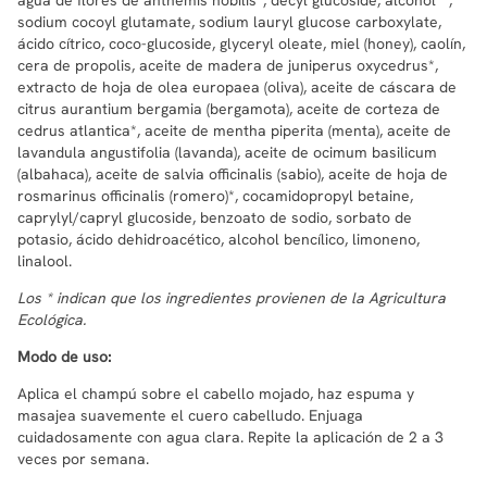
sodium cocoyl glutamate, sodium lauryl glucose carboxylate,
ácido cítrico, coco-glucoside, glyceryl oleate, miel (honey), caolín,
cera de propolis, aceite de madera de juniperus oxycedrus*,
extracto de hoja de olea europaea (oliva), aceite de cáscara de
citrus aurantium bergamia (bergamota), aceite de corteza de
cedrus atlantica*, aceite de mentha piperita (menta), aceite de
lavandula angustifolia (lavanda), aceite de ocimum basilicum
(albahaca), aceite de salvia officinalis (sabio), aceite de hoja de
rosmarinus officinalis (romero)*, cocamidopropyl betaine,
caprylyl/capryl glucoside, benzoato de sodio, sorbato de
potasio, ácido dehidroacético, alcohol bencílico, limoneno,
linalool.
Los * indican que los ingredientes provienen de la Agricultura
Ecológica.
Modo de uso:
Aplica el champú sobre el cabello mojado, haz espuma y
masajea suavemente el cuero cabelludo. Enjuaga
cuidadosamente con agua clara. Repite la aplicación de 2 a 3
veces por semana.