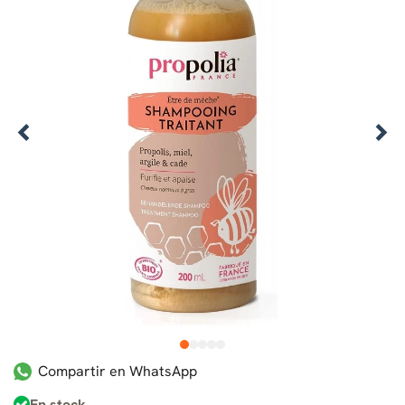
1
2
3
4
5
Compartir en WhatsApp
En stock