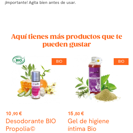
¡Importante! Agita bien antes de usar.
Aquí tienes más productos que te
pueden gustar
BIO
BIO
Precio
Precio
P
10
€
15
€
5
,90
,50
Desodorante BIO
Gel de higiene
Propolia©
íntima Bio
M