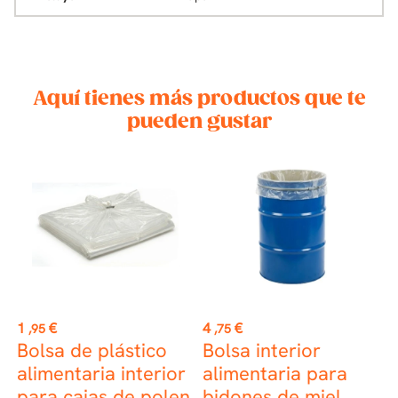
Aquí tienes más productos que te
pueden gustar
st
Precio
Precio
P
1
€
4
€
0
,95
,75
Bolsa de plástico
Bolsa interior
C
alimentaria interior
alimentaria para
p
para cajas de polen
bidones de miel