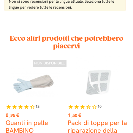
Non ci sono recensioni per la lingua attuale. Seleziona tutte le
lingue per vedere tutte le recensioni.
Ecco altri prodotti che potrebbero
piacervi
 €
NON DISPONIBILE
13
10
star
star
star
star
star_half
star
star
star
star_half
star_border
Prezzo
Prezzo
P
8
€
1
€
9
,95
,50
Guanti in pelle
Pack di toppe per la
S
BAMBINO
riparazione della
p