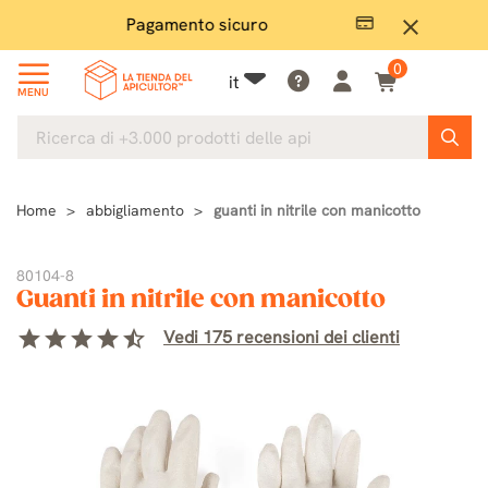
Pagamento sicuro
Ampio
close
0
it
MENU
Home
abbigliamento
guanti in nitrile con manicotto
80104-8
Guanti in nitrile con manicotto
star
star
star
star
star_half
Vedi 175 recensioni dei clienti