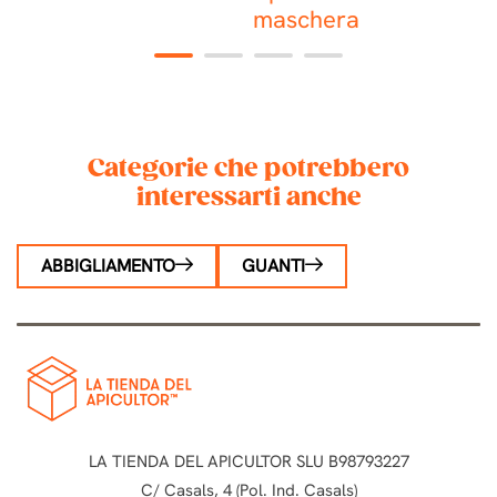
maschera
m
c
1
2
3
4
Categorie che potrebbero
interessarti anche
ABBIGLIAMENTO
GUANTI
LA TIENDA DEL APICULTOR SLU B98793227
C/ Casals, 4 (Pol. Ind. Casals)