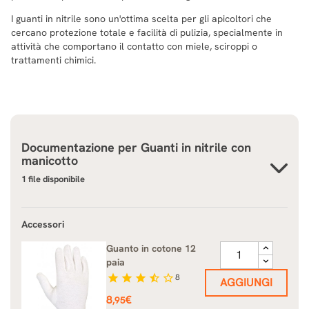
I guanti in nitrile sono un'ottima scelta per gli apicoltori che
cercano protezione totale e facilità di pulizia, specialmente in
attività che comportano il contatto con miele, sciroppi o
trattamenti chimici.
Documentazione per
Guanti in nitrile con
manicotto
1 file disponibile
Accessori
Guanto in cotone 12
paia
star
star
star
star_half
star_border
8
AGGIUNGI
Prezzo
8
€
,95