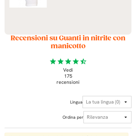
Recensioni su Guanti in nitrile con
manicotto
star
star
star
star
star_half
Vedi
175
recensioni
Lingua
Ordina per