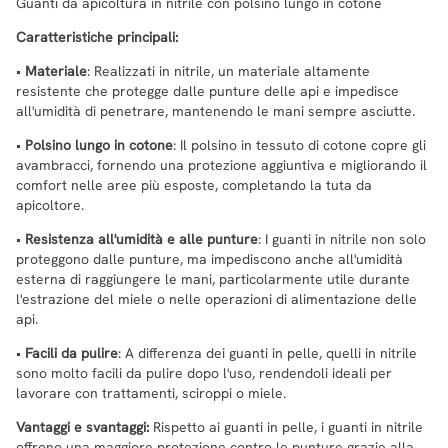
Guanti da apicoltura in nitrile con polsino lungo in cotone
Caratteristiche principali:
•
Materiale
: Realizzati in nitrile, un materiale altamente
resistente che protegge dalle punture delle api e impedisce
all'umidità di penetrare, mantenendo le mani sempre asciutte.
•
Polsino lungo in cotone
: Il polsino in tessuto di cotone copre gli
avambracci, fornendo una protezione aggiuntiva e migliorando il
comfort nelle aree più esposte, completando la tuta da
apicoltore.
•
Resistenza all'umidità e alle punture
: I guanti in nitrile non solo
proteggono dalle punture, ma impediscono anche all'umidità
esterna di raggiungere le mani, particolarmente utile durante
l'estrazione del miele o nelle operazioni di alimentazione delle
api.
•
Facili da pulire
: A differenza dei guanti in pelle, quelli in nitrile
sono molto facili da pulire dopo l'uso, rendendoli ideali per
lavorare con trattamenti, sciroppi o miele.
Vantaggi e svantaggi:
Rispetto ai guanti in pelle, i guanti in nitrile
offrono una maggiore protezione contro le punture grazie alla