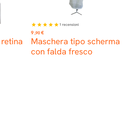
1
recensioni
star
star
star
star
star
Prezzo
9
€
,90
retina
Maschera tipo scherma
con falda fresco