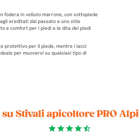
on fodera in velluto marrone, con sottopiede
gli ereditati dal passato e uno stile
o e comfort per i piedi e le dita dei piedi
 protettivo per il piede, mentre i lacci
deale per muoversi su qualsiasi tipo di
su Stivali apicoltore PRO Alp
star
star
star
star
star_half