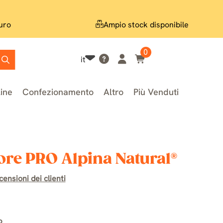
uro
Ampio stock disponibile
0
it
line
Confezionamento
Altro
Più Venduti
tore PRO Alpina Natural®
ensioni dei clienti
o