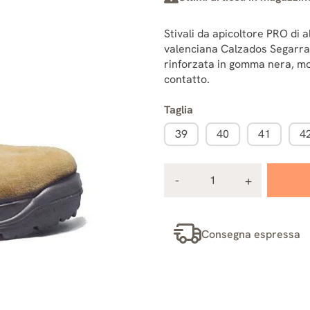
Stivali da apicoltore PRO di a
valenciana Calzados Segarra.
rinforzata in gomma nera, mod
contatto.
Taglia
39
40
41
4
Consegna espressa