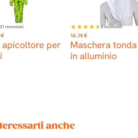
21
recensioni
8
recensioni
star
star
star
star
star_half
o
Prezzo
€
16
€
,75
 apicoltore per
Maschera tonda 
i
in alluminio
teressarti anche