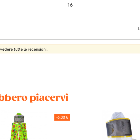
16
L
 vedere tutte le recensioni.
ebbero piacervi
-6,00 €