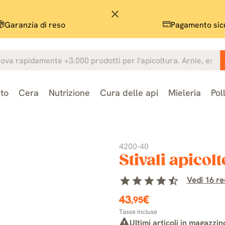
close
Garanzia di reso
Pagamento sic
to
Cera
Nutrizione
Cura delle api
Mieleria
Pol
4200-40
Stivali apicol
star
star
star
star
star_half
Vedi 16 rec
43
€
,95
Tasse incluse
Ultimi articoli in magazzin