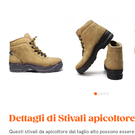
1
2
3
4
5
Dettagli di Stivali apicolto
Questi stivali da apicoltore dal taglio alto possono esser