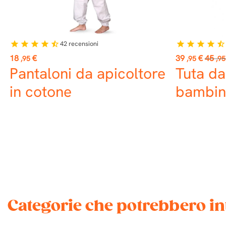
42
recensioni
star
star
star
star
star_half
star
star
star
star
star_half
Prezzo
Prezzo
Prezz
18
€
39
€
45
,95
,95
,95
base
Pantaloni da apicoltore
Tuta da
in cotone
bambin
Categorie che potrebbero in