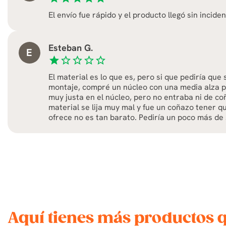
El envío fue rápido y el producto llegó sin incide
Esteban G.
E
star
star_border
star_border
star_border
star_border
El material es lo que es, pero si que pediría qu
montaje, compré un núcleo con una media alza pa
muy justa en el núcleo, pero no entraba ni de coñ
material se lija muy mal y fue un coñazo tener qu
ofrece no es tan barato. Pediría un poco más de
Aquí tienes más productos 