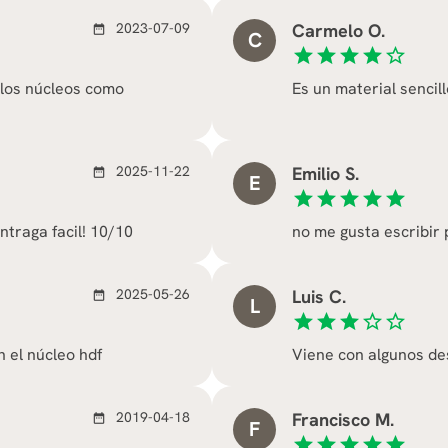
2023-07-09
Carmelo O.
date_range
C
star
star
star
star
star_border
 los núcleos como
Es un material sencill
2025-11-22
Emilio S.
date_range
E
star
star
star
star
star
ntraga facil! 10/10
no me gusta escribir 
2025-05-26
Luis C.
date_range
L
star
star
star
star_border
star_border
 el núcleo hdf
Viene con algunos despe
2019-04-18
Francisco M.
date_range
F
star
star
star
star
star