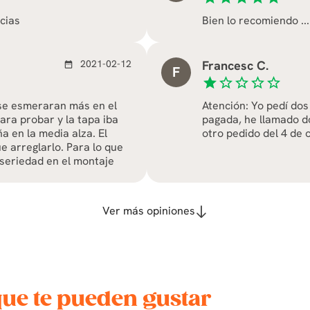
ncias
Bien lo recomiendo ..
2021-02-12
Francesc C.
date_range
F
star
star_border
star_border
star_border
star_border
e se esmeraran más en el
Atención: Yo pedí dos
ra probar y la tapa iba
pagada, he llamado d
a en la media alza. El
otro pedido del 4 de 
e arreglarlo. Para lo que
 seriedad en el montaje
Ver más opiniones
que te pueden gustar