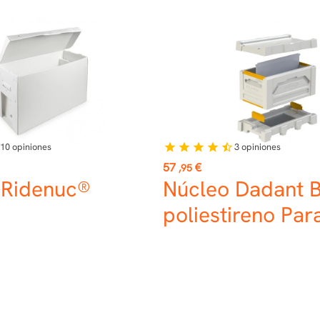
10
opiniones
3
opiniones
star
star
star
star
star_half
Precio
57
€
,95
 Ridenuc®
Núcleo Dadant B
poliestireno Par