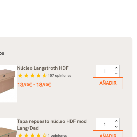
os
Núcleo Langstroth HDF
star
star
star
star
star_half
157
opiniones
AÑADIR
Precio
13
€
18
€
-
,95
,95
Tapa repuesto núcleo HDF mod
Lang/Dad
star
star
star
star
star_border
1
opiniones
AÑADIR