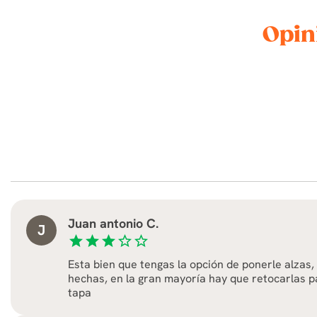
Opin
Juan antonio C.
J
star
star
star
star_border
star_border
Esta bien que tengas la opción de ponerle alzas,
hechas, en la gran mayoría hay que retocarlas p
tapa