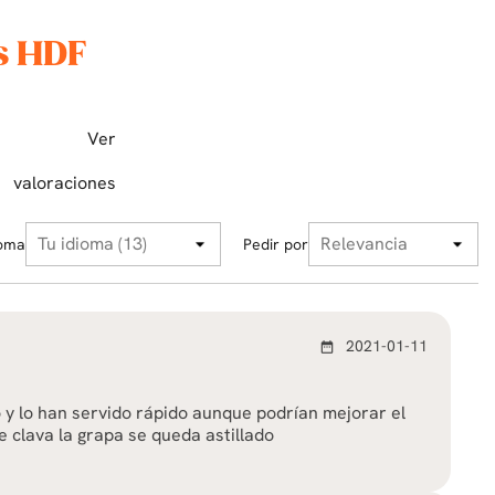
s HDF
Ver
valoraciones
ioma
Pedir por
2021-01-11
date_range
 y lo han servido rápido aunque podrían mejorar el
 clava la grapa se queda astillado