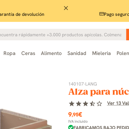
close
rantía de devolución
Pago segur
Ropa
Ceras
Alimento
Sanidad
Mieleria
Pole
140107-LANG
Alza para nú
star
star
star
star_half
star_border
Ver 13 Val
9
€
,95
IVA incluido
FABRICAMOS BAJO PEDID