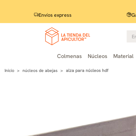
Envíos express
Ga
Colmenas
Núcleos
Material
Inicio
núcleos de abejas
alza para núcleos hdf