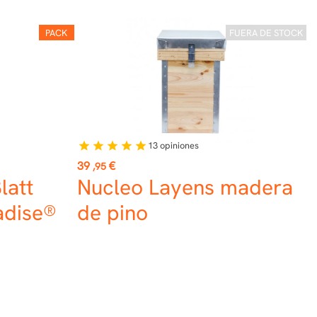
PACK
FUERA DE STOCK
13
opiniones
star
star
star
star
star
Precio
39
€
,95
latt
Nucleo Layens madera
adise®
de pino