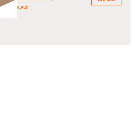
Precio
4
€
,95