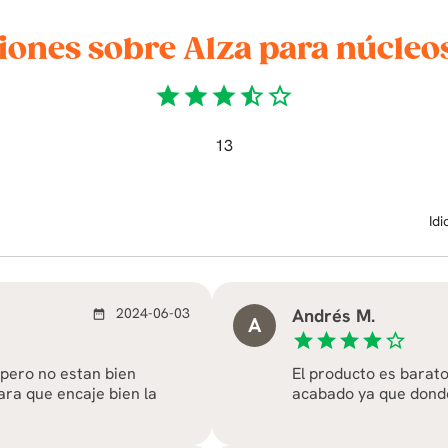
iones sobre Alza para núcleo
star
star
star
star_half
star_border
13
Id
2024-06-03
Andrés M.
date_range
A
star
star
star
star
star_border
 pero no estan bien
El producto es barato
ara que encaje bien la
acabado ya que donde