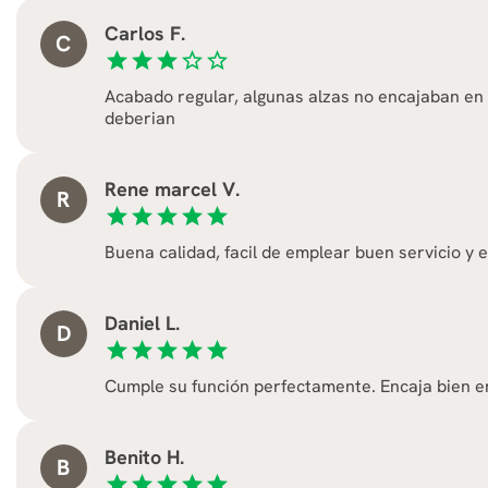
Carlos F.
C
star
star
star
star_border
star_border
Acabado regular, algunas alzas no encajaban en
deberian
Rene marcel V.
R
star
star
star
star
star
Buena calidad, facil de emplear buen servicio y e
Daniel L.
D
star
star
star
star
star
Cumple su función perfectamente. Encaja bien en
Benito H.
B
star
star
star
star
star