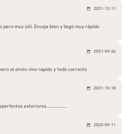
2021-12-11
date_range
o pero muy útil. Encaja bien y llegó muy rápido
2021-04-26
date_range
pero el envio vino rapido y todo correcto
2021-10-18
date_range
rfectos exteriores.................
2020-09-11
date_range