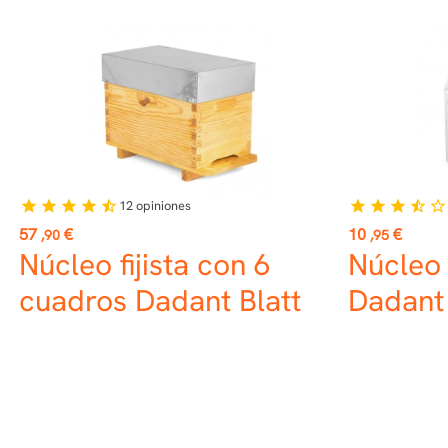
12
opiniones
star
star
star
star
star_half
star
star
star
star_half
star_border
Precio
Precio
57
€
10
€
,90
,95
Núcleo fijista con 6
Núcleo
cuadros Dadant Blatt
Dadant