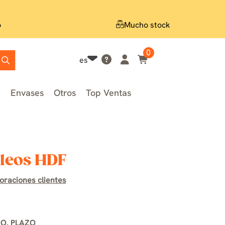
o
Mucho stock
0
es
n
Envases
Otros
Top Ventas
cleos HDF
oraciones clientes
O. PLAZO