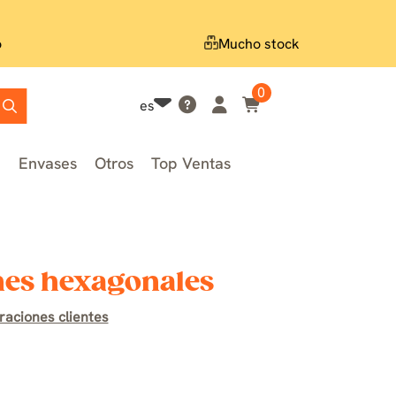
o
Mucho stock
0
es
n
Envases
Otros
Top Ventas
nes hexagonales
raciones clientes