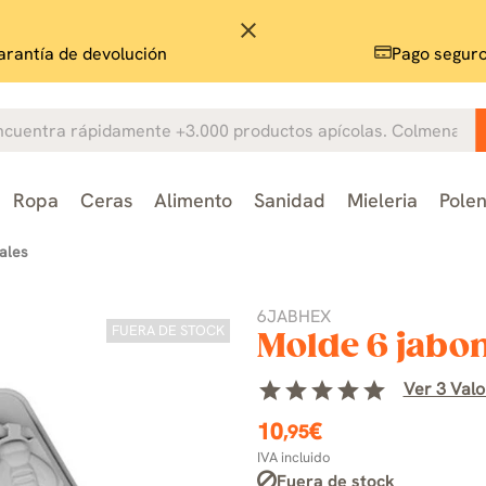
close
rantía de devolución
Pago segur
Ropa
Ceras
Alimento
Sanidad
Mieleria
Pole
ales
6JABHEX
FUERA DE STOCK
Molde 6 jabo
star
star
star
star
star
Ver 3 Valo
10
€
,95
IVA incluido
Fuera de stock