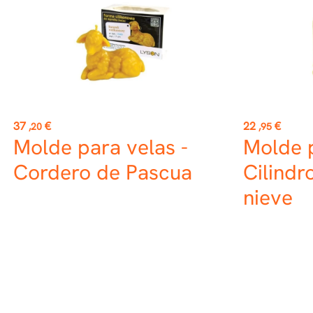
Precio
Precio
37
€
22
€
,20
,95
Molde para velas -
Molde p
Cordero de Pascua
Cilindr
nieve