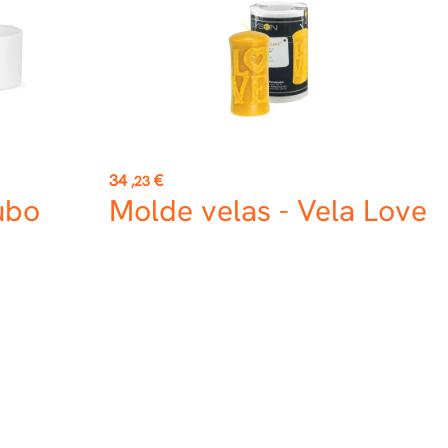
Precio
34
€
,23
ubo
Molde velas - Vela Love