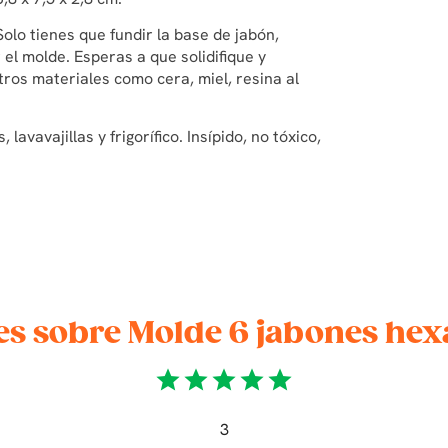
 Solo tienes que fundir la base de jabón,
 el molde. Esperas a que solidifique y
ros materiales como cera, miel, resina al
avavajillas y frigorífico. Insípido, no tóxico,
es sobre Molde 6 jabones hex
star
star
star
star
star
3