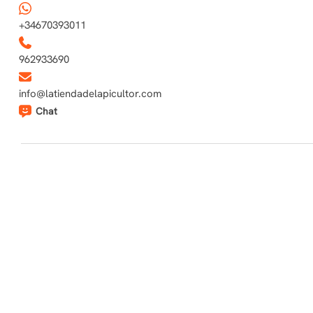
+34670393011
962933690
info@latiendadelapicultor.com
Chat