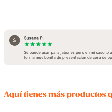
Susana P.
S
star
star
star
star
star
Se puede usar para jabones pero en mi caso lo u
forma muy bonita de presentacion de cera de op
Aquí tienes más productos 