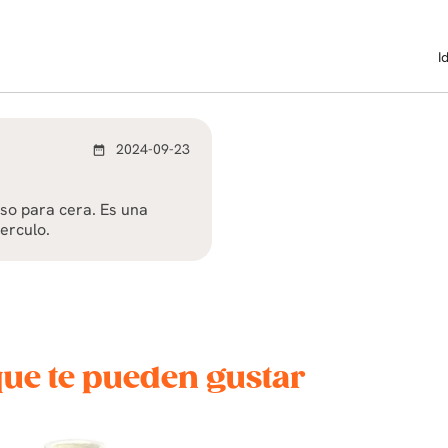
I
2024-09-23
date_range
so para cera. Es una
erculo.
que te pueden gustar