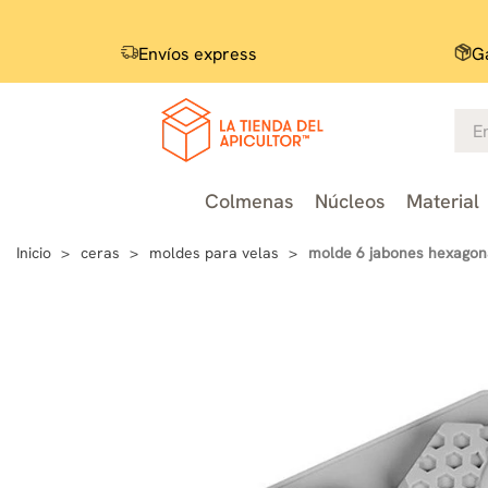
Envíos express
Ga
Colmenas
Núcleos
Material
Inicio
ceras
moldes para velas
molde 6 jabones hexagon