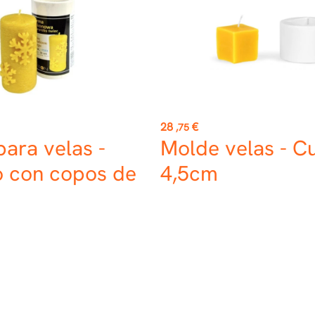
Precio
28
€
,75
ara velas -
Molde velas - C
o con copos de
4,5cm