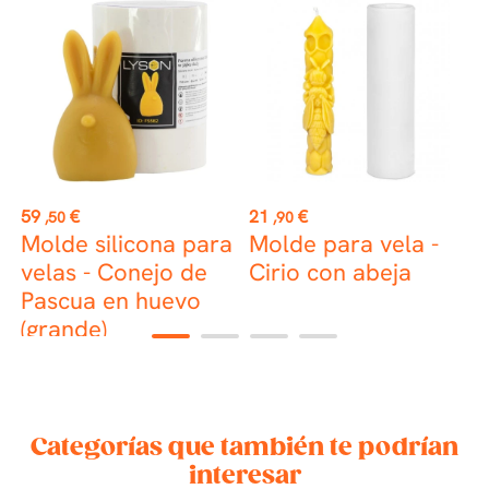
Precio
Precio
P
59
€
21
€
1
,50
,90
Molde silicona para
Molde para vela -
M
velas - Conejo de
Cirio con abeja
v
Pascua en huevo
f
(grande)
1
2
3
4
Categorías que también te podrían
interesar