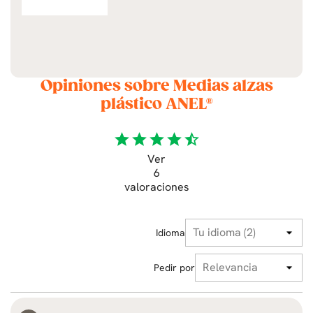
Opiniones sobre Medias alzas
plástico ANEL®
star
star
star
star
star_half
Ver
6
valoraciones
Idioma
Pedir por