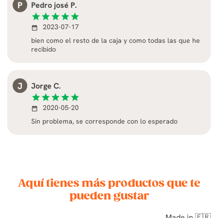
P
Pedro josé P.
star
star
star
star
star
2023-07-17
date_range
bien como el resto de la caja y como todas las que he
recibido
J
Jorge C.
star
star
star
star
star
2020-05-20
date_range
Sin problema, se corresponde con lo esperado
Aquí tienes más productos que te
pueden gustar
Made in 🇫🇷