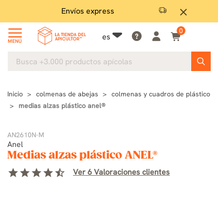
Envíos express
Garan
close
0
es
MENÚ
Inicio
colmenas de abejas
colmenas y cuadros de plástico
medias alzas plástico anel®
AN2610N-M
Anel
Medias alzas plástico ANEL®
star
star
star
star
star_half
Ver 6 Valoraciones clientes