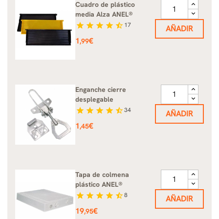
Cuadro de plástico
media Alza ANEL®
star
star
star
star
star_half
17
AÑADIR
Precio
1
€
,99
Enganche cierre
desplegable
star
star
star
star
star_half
34
AÑADIR
Precio
1
€
,45
Tapa de colmena
plástico ANEL®
star
star
star
star
star_half
8
AÑADIR
Precio
19
€
,95