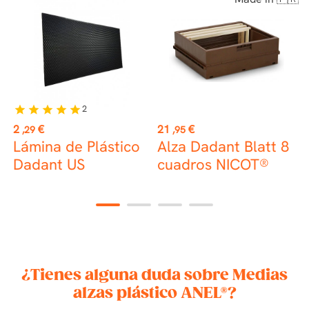
K
🇷
2
star
star
star
star
star
Precio
Precio
P
2
€
21
€
0
,29
,95
Lámina de Plástico
Alza Dadant Blatt 8
P
Dadant US
cuadros NICOT®
p
1
2
3
4
¿Tienes alguna duda sobre Medias
alzas plástico ANEL®?