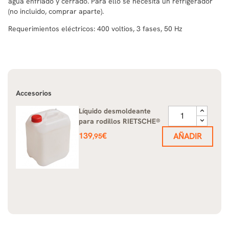
agua enfriado y cerrado. Para ello se necesita un refrigerador
(no incluido, comprar aparte).
Requerimientos eléctricos: 400 voltios, 3 fases, 50 Hz
Accesorios
Líquido desmoldeante
para rodillos RIETSCHE®
Precio
139
€
AÑADIR
,95