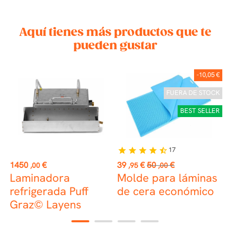
Aquí tienes más productos que te
pueden gustar
-10,05 €
FUERA DE STOCK
BEST SELLER
17
star
star
star
star
star_half
Precio
Precio
Precio
P
1450
€
39
€
50
€
1
,00
,95
,00
base
Laminadora
Molde para láminas
or
refrigerada Puff
de cera económico
c
Graz© Layens
1
2
3
4