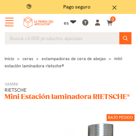
Pago seguro
close
0
es
MENÚ
Inicio
ceras
estampadoras de cera de abejas
mini
estación laminadora rietsche®
VAMINI
RIETSCHE
Mini Estación laminadora RIETSCHE®
BAJO PEDIDO