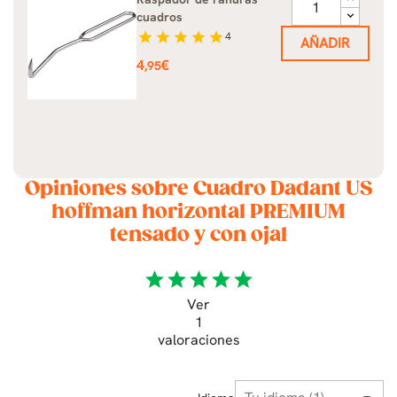
cuadros
star
star
star
star
star
4
AÑADIR
Precio
4
€
,95
Opiniones sobre Cuadro Dadant US
hoffman horizontal PREMIUM
tensado y con ojal
star
star
star
star
star
Ver
1
valoraciones