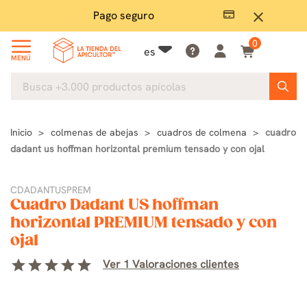
Pago seguro
close
0
es
MENÚ
Inicio
colmenas de abejas
cuadros de colmena
cuadro
dadant us hoffman horizontal premium tensado y con ojal
CDADANTUSPREM
Cuadro Dadant US hoffman
horizontal PREMIUM tensado y con
ojal
star
star
star
star
star
Ver 1 Valoraciones clientes