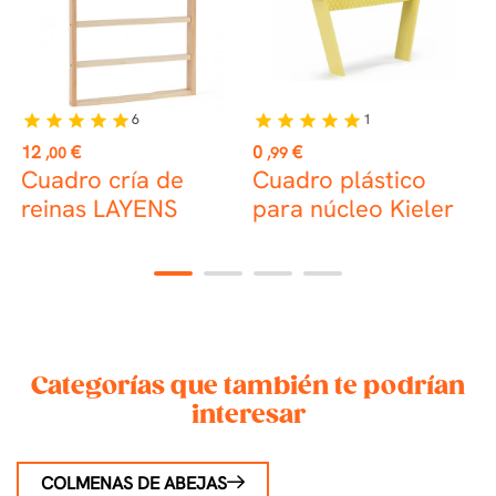
6
1
star
star
star
star
star
star
star
star
star
star
st
Precio
Precio
P
12
€
0
€
1
,00
,99
Cuadro cría de
Cuadro plástico
C
reinas LAYENS
para núcleo Kieler
v
1
2
3
4
Categorías que también te podrían
interesar
COLMENAS DE ABEJAS