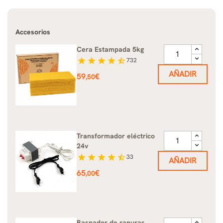
Accesorios
Cera Estampada 5kg
star
star
star
star
star_half
732
AÑADIR
Precio
59
€
,50
Transformador eléctrico
24v
star
star
star
star
star_half
33
AÑADIR
Precio
65
€
,00
Raspador de ranuras