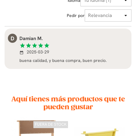
Idioma
Pedir por
D
Damian M.
star
star
star
star
star
2025-03-29
date_range
buena calidad, y buena compra, buen precio.
Aquí tienes más productos que te
pueden gustar
FUERA DE STOCK