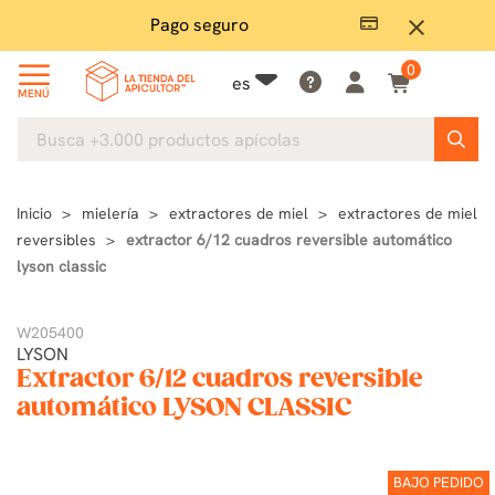
Pago seguro
close
0
es
MENÚ
Inicio
mielería
extractores de miel
extractores de miel
reversibles
extractor 6/12 cuadros reversible automático
lyson classic
W205400
LYSON
Extractor 6/12 cuadros reversible
automático LYSON CLASSIC
BAJO PEDIDO