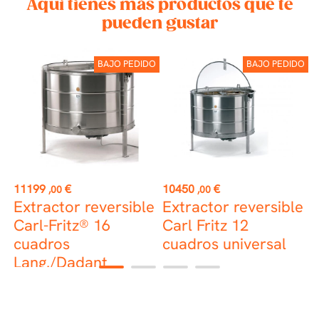
Aquí tienes más productos que te
pueden gustar
BAJO PEDIDO
BAJO PEDIDO
Precio
Precio
P
11199
€
10450
€
7
,00
,00
Extractor reversible
Extractor reversible
E
Carl-Fritz® 16
Carl Fritz 12
u
cuadros
cuadros universal
Lang./Dadant
1
2
3
4