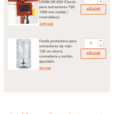
LYSON HE-02H Classic
para extractores 720-
AÑADIR
1200 mm (radial /
reversibles))
Precio
439
€
,00
Funda protectora para
extractores de miel -
130 cm altura,
AÑADIR
cremallera y cordón
ajustable
Precio
29
€
,90