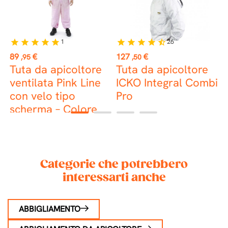
1
26
star
star
star
star
star
star
star
star
star
star_half
Prezzo
Prezzo
P
89
€
127
€
2
,95
,50
e
Tuta da apicoltore
Tuta da apicoltore
T
ventilata Pink Line
ICKO Integral Combi
s
con velo tipo
Pro
scherma – Colore
1
2
3
4
rosa
Categorie che potrebbero
interessarti anche
ABBIGLIAMENTO