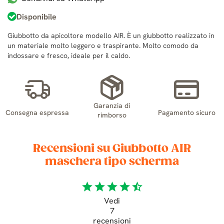
Disponibile
Giubbotto da apicoltore modello AIR. È un giubbotto realizzato in
un materiale molto leggero e traspirante. Molto comodo da
indossare e fresco, ideale per il caldo.
Garanzia di
Consegna espressa
Pagamento sicuro
rimborso
Recensioni su Giubbotto AIR
maschera tipo scherma
star
star
star
star
star_half
Vedi
7
recensioni