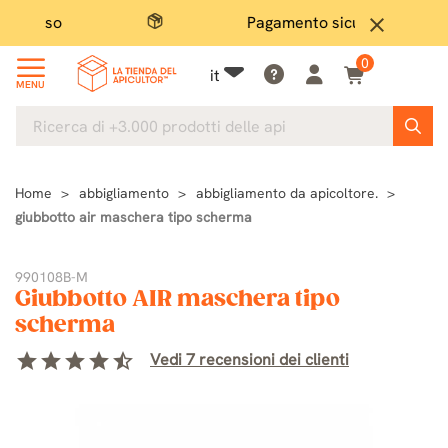
Pagamento sicuro
Ampi
close
0
it
MENU
Home
abbigliamento
abbigliamento da apicoltore.
giubbotto air maschera tipo scherma
990108B-M
Giubbotto AIR maschera tipo
scherma
star
star
star
star
star_half
Vedi 7 recensioni dei clienti