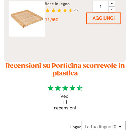
Base in legno
star
star
star
star
star_half
25
AGGIUNGI
Prezzo
11
€
,95
Recensioni su Porticina scorrevole in
plastica
star
star
star
star
star_half
Vedi
11
recensioni
Lingua