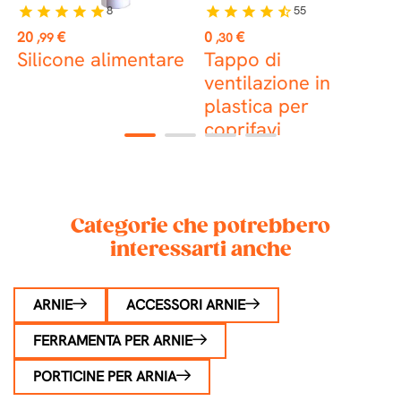
8
55
star
star
star
star
star
star
star
star
star
star_half
Prezzo
Prezzo
P
20
€
0
€
8
,99
,30
Silicone alimentare
Tappo di
D
ventilazione in
p
plastica per
t
coprifavi
1
2
3
4
Categorie che potrebbero
interessarti anche
ARNIE
ACCESSORI ARNIE
FERRAMENTA PER ARNIE
PORTICINE PER ARNIA