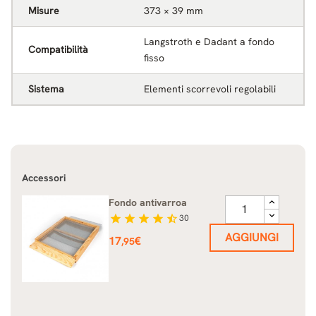
Misure
373 × 39 mm
Langstroth e Dadant a fondo
Compatibilità
fisso
Sistema
Elementi scorrevoli regolabili
Accessori
Fondo antivarroa
star
star
star
star
star_half
30
AGGIUNGI
Prezzo
17
€
,95