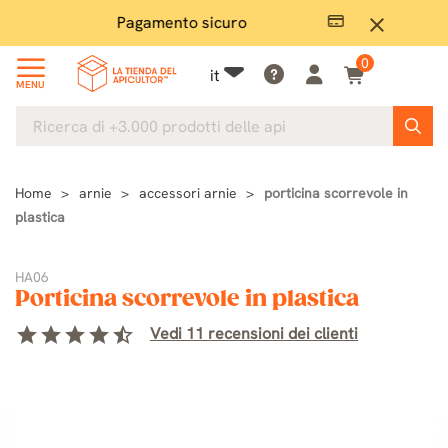
Pagamento sicuro
Ampio
close
0
it
MENU
Home
arnie
accessori arnie
porticina scorrevole in
plastica
HA06
Porticina scorrevole in plastica
star
star
star
star
star_half
Vedi 11 recensioni dei clienti