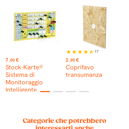
🇷
17
star
star
star
star
star_half
st
Prezzo
Prezzo
P
7
€
2
€
0
,90
,95
Stock-Karte®
Coprifavo
A
Sistema di
transumanza
Monitoraggio
Intelligente
1
2
3
4
dell'Arnia con
Puntine
Categorie che potrebbero
interessarti anche