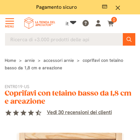
Pagamento sicuro
Ampio
close
0
it
MENU
Home
arnie
accessori arnie
coprifavi con telaino
basso da 1,8 cm e areazione
ENTR019-US
Coprifavi con telaino basso da 1,8 cm
e areazione
star
star
star
star
star_half
Vedi 30 recensioni dei clienti