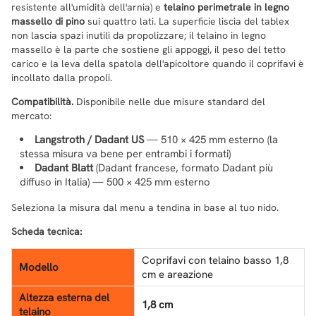
resistente all'umidità dell'arnia) e
telaino perimetrale in legno
massello di pino
sui quattro lati. La superficie liscia del tablex
non lascia spazi inutili da propolizzare; il telaino in legno
massello è la parte che sostiene gli appoggi, il peso del tetto
carico e la leva della spatola dell'apicoltore quando il coprifavi è
incollato dalla propoli.
Compatibilità.
Disponibile nelle due misure standard del
mercato:
Langstroth / Dadant US
— 510 × 425 mm esterno (la
stessa misura va bene per entrambi i formati)
Dadant Blatt
(Dadant francese, formato Dadant più
diffuso in Italia) — 500 × 425 mm esterno
Seleziona la misura dal menu a tendina in base al tuo nido.
Scheda tecnica:
Coprifavi con telaino basso 1,8
Modello
cm e areazione
Altezza esterna del
1,8 cm
telaino