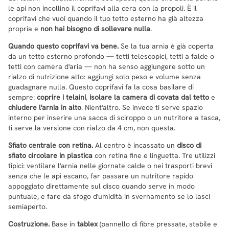
le api non incollino il coprifavi alla cera con la propoli. È il
coprifavi che vuoi quando il tuo tetto esterno ha già altezza
propria e
non hai bisogno di sollevare nulla
.
Quando questo coprifavi va bene.
Se la tua arnia è già coperta
da un tetto esterno profondo — tetti telescopici, tetti a falde o
tetti con camera d'aria — non ha senso aggiungere sotto un
rialzo di nutrizione alto: aggiungi solo peso e volume senza
guadagnare nulla. Questo coprifavi fa la cosa basilare di
sempre:
coprire i telaini
,
isolare la camera di covata dal tetto
e
chiudere l'arnia in alto
. Nient'altro. Se invece ti serve spazio
interno per inserire una sacca di sciroppo o un nutritore a tasca,
ti serve la versione con rialzo da 4 cm, non questa.
Sfiato centrale con retina.
Al centro è incassato un
disco di
sfiato circolare in plastica
con retina fine e linguetta. Tre utilizzi
tipici: ventilare l'arnia nelle giornate calde o nei trasporti brevi
senza che le api escano, far passare un nutritore rapido
appoggiato direttamente sul disco quando serve in modo
puntuale, e fare da sfogo d'umidità in svernamento se lo lasci
semiaperto.
Costruzione.
Base in
tablex
(pannello di fibre pressate, stabile e