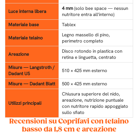
4 mm
(solo bee space — nessun
Luce interna libera
nutritore entra all'interno)
Materiale base
Tablex
Legno massello di pino,
Materiale telaino
perimetro completo
Disco rotondo in plastica con
Areazione
retina e linguetta, centrato
Misure — Langstroth /
510 × 425 mm esterno
Dadant US
Misure — Dadant Blatt
500 × 425 mm esterno
Chiusura superiore del nido,
areazione, nutrizione puntuale
Utilizzi principali
con nutritore rapido appoggiato
sullo sfiato
Recensioni su Coprifavi con telaino
basso da 1,8 cm e areazione