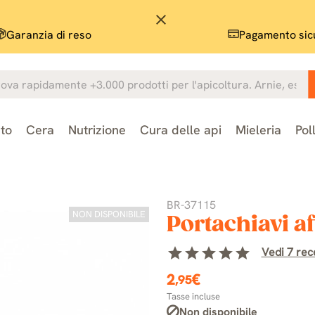
close
Garanzia di reso
Pagamento sic
to
Cera
Nutrizione
Cura delle api
Mieleria
Pol
BR-37115
NON DISPONIBILE
Portachiavi a
star
star
star
star
star
Vedi 7 rece
2
€
,95
Tasse incluse
Non disponibile