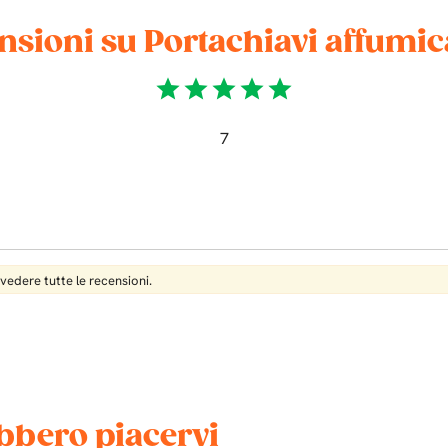
nsioni su Portachiavi affumic
star
star
star
star
star
7
 vedere tutte le recensioni.
ebbero piacervi