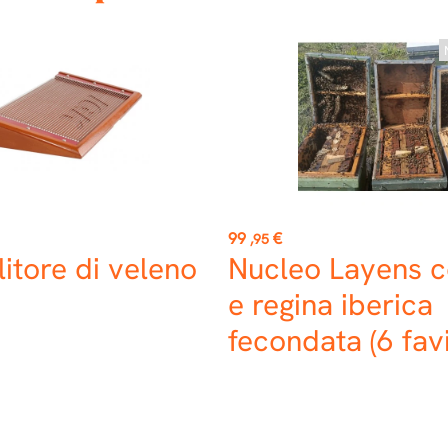
Prezzo
99
€
,95
itore di veleno
Nucleo Layens c
e regina iberica
fecondata (6 favi