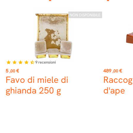
NON DISPONIBILE
9
recensioni
star
star
star
star
star_half
Prezzo
Prezzo
5
€
489
€
,00
,00
Favo di miele di
Raccogl
ghianda 250 g
d'ape