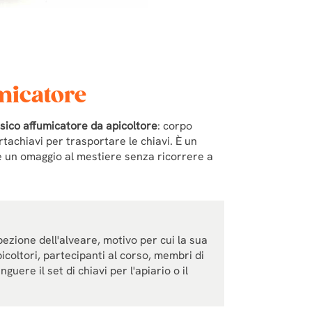
umicatore
ssico affumicatore da apicoltore
: corpo
portachiavi per trasportare le chiavi. È un
re un omaggio al mestiere senza ricorrere a
pezione dell'alveare, motivo per cui la sua
coltori, partecipanti al corso, membri di
guere il set di chiavi per l'apiario o il