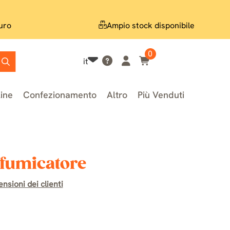
uro
Ampio stock disponibile
0
it
line
Confezionamento
Altro
Più Venduti
ffumicatore
nsioni dei clienti