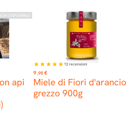
NON DISPONIBILE
12
recensioni
star
star
star
star
star
Prezzo
9
€
,95
on api
Miele di Fiori d'arancio
grezzo 900g
)