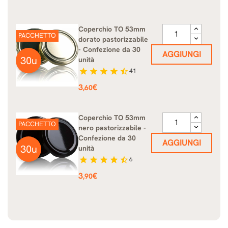
Coperchio TO 53mm
PACCHETTO
dorato pastorizzabile
- Confezione da 30
AGGIUNGI
30u
unità
star
star
star
star
star_half
41
Prezzo
3
€
,60
Coperchio TO 53mm
PACCHETTO
nero pastorizzabile -
Confezione da 30
AGGIUNGI
30u
unità
star
star
star
star
star_half
6
Prezzo
3
€
,90