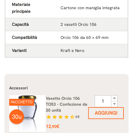
Materiale
Cartone con maniglia integrata
principale
Capacità
2 vasetti Orcio 106
Compatibilità
Orcio 106 da 60 × 69 mm
Varianti
Kraft e Nero
Accessori
Vasetto Orcio 106
PACCHETTO
TO53 - Confezione da
30 unità
AGGIUNGI
30u
star
star
star
star
star_half
68
Prezzo
12
€
,90