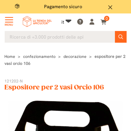
Pagamento sicuro
Ampio
close
0
it
MENU
Home
confezionamento
decorazione
espositore per 2
vasi orcio 106
121202-N
Espositore per 2 vasi Orcio 106