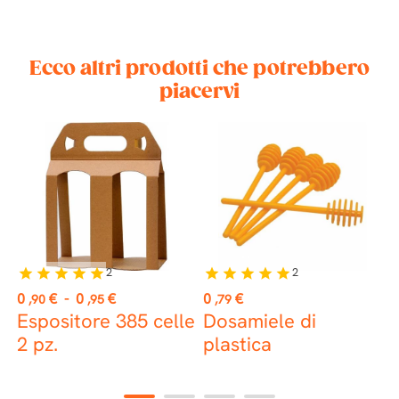
Ecco altri prodotti che potrebbero
piacervi
2
2
star
star
star
star
star
star
star
star
star
star
st
Prezzo
Prezzo
P
0
€
-
0
€
0
€
1
,90
,95
,79
Espositore 385 celle
Dosamiele di
A
2 pz.
plastica
c
(