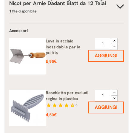
Nicot per Arnie Dadant Blatt da 12 Telai
1 file disponibile
Accessori
Leva in acciaio
inossidabile per la
pulizia
AGGIUNGI
Prezzo
8
€
,95
Raschietto per escludi
regina in plastica
star
star
star
star
star_half
5
AGGIUNGI
Prezzo
4
€
,50