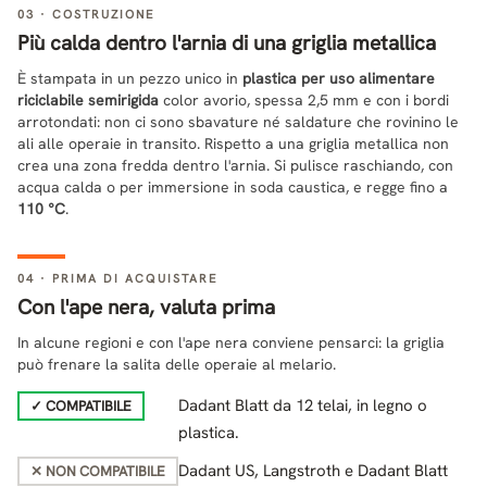
03 · COSTRUZIONE
Più calda dentro l'arnia di una griglia metallica
È stampata in un pezzo unico in
plastica per uso alimentare
riciclabile semirigida
color avorio, spessa 2,5 mm e con i bordi
arrotondati: non ci sono sbavature né saldature che rovinino le
ali alle operaie in transito. Rispetto a una griglia metallica non
crea una zona fredda dentro l'arnia. Si pulisce raschiando, con
acqua calda o per immersione in soda caustica, e regge fino a
110 °C
.
04 · PRIMA DI ACQUISTARE
Con l'ape nera, valuta prima
In alcune regioni e con l'ape nera conviene pensarci: la griglia
può frenare la salita delle operaie al melario.
Dadant Blatt da 12 telai, in legno o
✓ COMPATIBILE
plastica.
Dadant US, Langstroth e Dadant Blatt
✕ NON COMPATIBILE