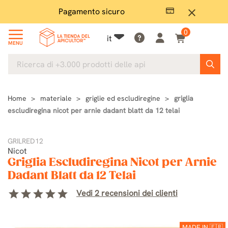
Pagamento sicuro
Ampio
close
0
it
MENU
Home
materiale
griglie ed escludiregine
griglia
escludiregina nicot per arnie dadant blatt da 12 telai
GRILRED12
Nicot
Griglia Escludiregina Nicot per Arnie
Dadant Blatt da 12 Telai
star
star
star
star
star
Vedi 2 recensioni dei clienti
MADE IN 🇫🇷