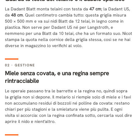
La Dadant Blatt monta telaini con testa da
47 cm
; la Dadant US,
da
48 cm
. Quel centimetro cambia tutto: questa griglia misura
500 × 500 mm e va sui nidi Blatt da 12 telai, in legno come in
plastica. Non serve per Dadant US né per Langstroth, e
nemmeno per una Blatt da 10 telai, che ha un formato suo. Nicot
stampa la quota nella cornice della griglia stessa, così se ne hai
diverse in magazzino lo verifichi al volo.
02 · GESTIONE
Miele senza covata, e una regina sempre
rintracciabile
Le operaie passano tra le barrette e la regina no, quindi sopra
la griglia non si depone. Il melario si riempie solo di miele e i favi
non accumulano residui di bozzoli né polline da covata: restano
chiari per più stagioni e la smielatura viene più pulita. E ogni
visita si accorcia: con la regina confinata sotto, cercarla vuol dire
aprire il nido e nient'altro.