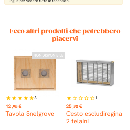
lingue per vedere tutte le recensioni.
Ecco altri prodotti che potrebbero
piacervi
NON DISPONIBILE
3
1
star
star
star
star
star_half
star
star_border
star_border
star_border
star_border
Prezzo
Prezzo
P
12
€
25
€
8
,95
,90
Tavola Snelgrove
Cesto escludiregina
E
2 telaini
M
L