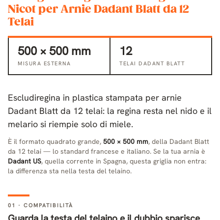
Nicot per Arnie Dadant Blatt da 12
Telai
500 × 500 mm
12
MISURA ESTERNA
TELAI DADANT BLATT
Escludiregina in plastica stampata per arnie
Dadant Blatt da 12 telai: la regina resta nel nido e il
melario si riempie solo di miele.
È il formato quadrato grande,
500 × 500 mm
, della Dadant Blatt
da 12 telai — lo standard francese e italiano. Se la tua arnia è
Dadant US
, quella corrente in Spagna, questa griglia non entra:
la differenza sta nella testa del telaino.
01 · COMPATIBILITÀ
Guarda la testa del telaino e il dubbio sparisce