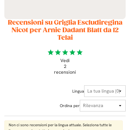
Recensioni su Griglia Escludiregina
Nicot per Arnie Dadant Blatt da 12
Telai
star
star
star
star
star
Vedi
2
recensioni
Lingua
Ordina per
Non ci sono recensioni per la lingua attuale. Seleziona tutte le