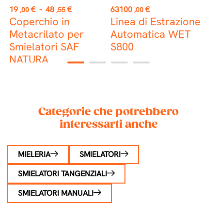
Prezzo
Prezzo
P
19
€
-
48
€
63100
€
5
,00
,55
,00
Coperchio in
Linea di Estrazione
E
Metacrilato per
Automatica WET
m
Smielatori SAF
S800
NATURA
1
2
3
4
Categorie che potrebbero
interessarti anche
MIELERIA
SMIELATORI
SMIELATORI TANGENZIALI
SMIELATORI MANUALI