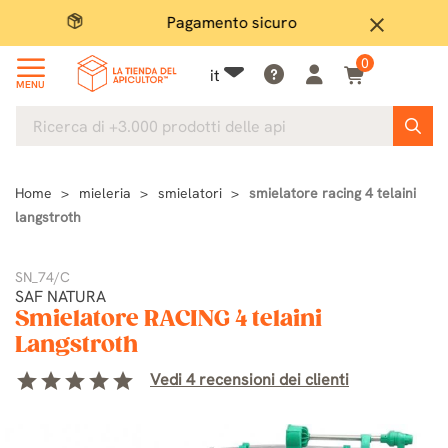
Pagamento sicuro
Ampio
close
0
it
MENU
Home
mieleria
smielatori
smielatore racing 4 telaini
langstroth
SN_74/C
SAF NATURA
Smielatore RACING 4 telaini
Langstroth
star
star
star
star
star
Vedi 4 recensioni dei clienti