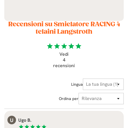
Recensioni su Smielatore RACING 4
telaini Langstroth
star
star
star
star
star
Vedi
4
recensioni
Lingua
Ordina per
U
Ugo B.
star
star
star
star
star