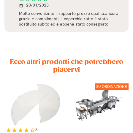
20/01/2023
date_range
Molto conveniente il rapporto prezzo qualità.ancora
grazie e complimenti, il coperchio rotto è stato
sostituito subito ed è appena stato consegnato
Ecco altri prodotti che potrebbero
piacervi
SU ORDINAZIONE
5
star
star
star
star
star_half