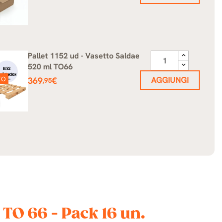
Pallet 1152 ud - Vasetto Saldae
520 ml TO66
Prezzo
TO
369
€
AGGIUNGI
,95
TO 66 - Pack 16 un.