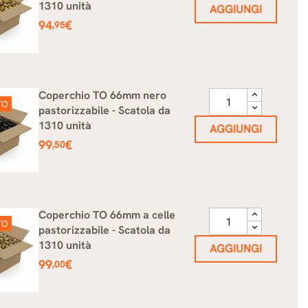
1310 unità
AGGIUNGI
Prezzo
94
€
,95
Coperchio TO 66mm nero
TO
pastorizzabile - Scatola da
1310 unità
AGGIUNGI
Prezzo
99
€
,50
Coperchio TO 66mm a celle
TO
pastorizzabile - Scatola da
1310 unità
AGGIUNGI
Prezzo
99
€
,00