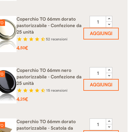
Coperchio TO 66mm dorato
TO
pastorizzabile - Confezione da
25 unità
AGGIUNGI
star
star
star
star
star_half
52
recensioni
Prezzo
4
€
,50
Coperchio TO 66mm nero
TO
pastorizzabile - Confezione da
25 unità
AGGIUNGI
star
star
star
star
star_half
15
recensioni
Prezzo
4
€
,25
Coperchio TO 66mm dorato
TO
pastorizzabile - Scatola da