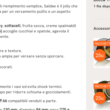
il riempimento semplice, Saldae è il jolly che
1 file disp
ta per un versamento pulito e un aspetto
ey
,
sottaceti
, frutta secca, creme spalmabili
Accessor
6)
accoglie cucchiai e spatole, agevola il
ente.
PACCHET
re e texture.
25u
ca ampia per versare senza sporcare.
decorati.
ente i vasi ed evita shock termici.
PACCHET
appo per ridurre schiuma e gocciolamenti.
25u
f 66
compatibili venduti a parte.
za
130 mm
; diametro
94 mm
; peso
275 g
;