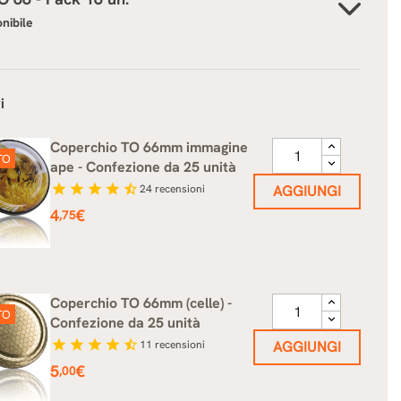
onibile
i
Coperchio TO 66mm immagine
TO
ape - Confezione da 25 unità
star
star
star
star
star_half
24
recensioni
AGGIUNGI
Prezzo
4
€
,75
Coperchio TO 66mm (celle) -
TO
Confezione da 25 unità
star
star
star
star
star_half
11
recensioni
AGGIUNGI
Prezzo
5
€
,00