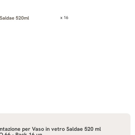
 Saldae 520ml
x 16
ntazione per
Vaso in vetro Saldae 520 ml
O 66 - Pack 16 un.