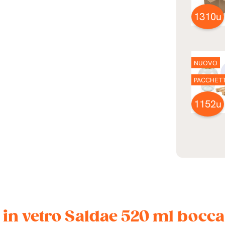
1310u
NUOVO
PACCHET
1152u
 in vetro Saldae 520 ml bocca 