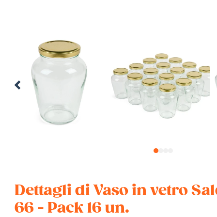
1
2
3
4
Dettagli di Vaso in vetro S
66 - Pack 16 un.