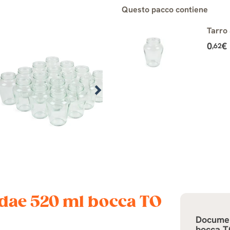
Questo pacco contiene
Tarro
0
€
,62
aldae 520 ml bocca TO
Docume
bocca T