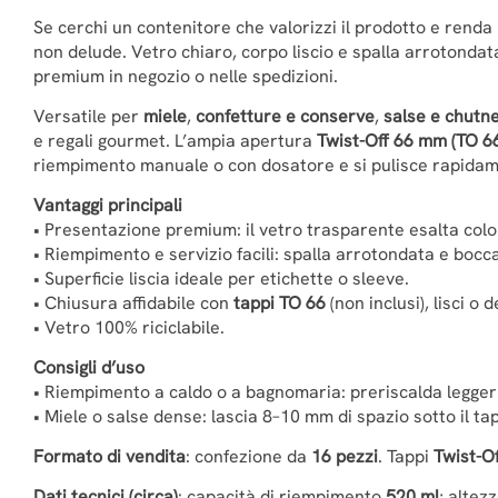
Se cerchi un contenitore che valorizzi il prodotto e renda 
non delude. Vetro chiaro, corpo liscio e spalla arrotonda
premium in negozio o nelle spedizioni.
Versatile per
miele
,
confetture e conserve
,
salse e chutn
e regali gourmet. L’ampia apertura
Twist-Off 66 mm (TO 6
riempimento manuale o con dosatore e si pulisce rapidam
Vantaggi principali
• Presentazione premium: il vetro trasparente esalta colo
• Riempimento e servizio facili: spalla arrotondata e boc
• Superficie liscia ideale per etichette o sleeve.
• Chiusura affidabile con
tappi TO 66
(non inclusi), lisci o 
• Vetro 100% riciclabile.
Consigli d’uso
• Riempimento a caldo o a bagnomaria: preriscalda leggerm
• Miele o salse dense: lascia 8–10 mm di spazio sotto il t
Formato di vendita
: confezione da
16 pezzi
. Tappi
Twist-Of
Dati tecnici (circa)
: capacità di riempimento
520 ml
; altez