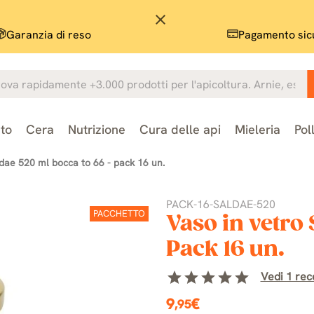
close
Garanzia di reso
Pagamento sic
to
Cera
Nutrizione
Cura delle api
Mieleria
Pol
ldae 520 ml bocca to 66 - pack 16 un.
PACK-16-SALDAE-520
PACCHETTO
Vaso in vetro
Pack 16 un.
star
star
star
star
star
Vedi 1 rece
9
€
,95