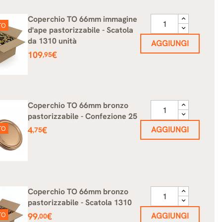
Coperchio TO 66mm immagine
TO
d'ape pastorizzabile - Scatola
da 1310 unità
AGGIUNGI
Prezzo
109
€
,95
Coperchio TO 66mm bronzo
pastorizzabile - Confezione 25
Prezzo
TO
4
€
AGGIUNGI
,75
Coperchio TO 66mm bronzo
pastorizzabile - Scatola 1310
Prezzo
TO
99
€
AGGIUNGI
,00