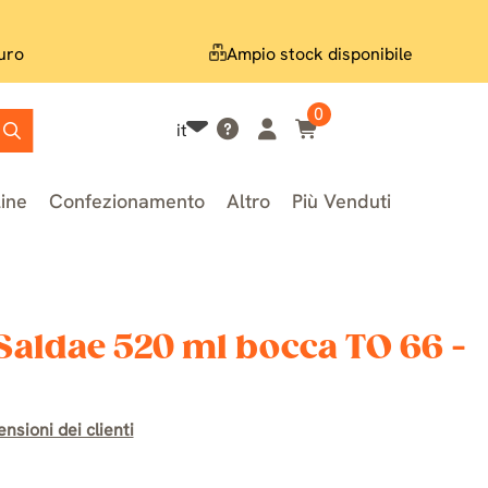
uro
Ampio stock disponibile
0
it
line
Confezionamento
Altro
Più Venduti
 Saldae 520 ml bocca TO 66 -
nsioni dei clienti