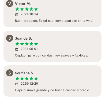
V
Victor M.
star
star
star
star
star
2021-10-14
date_range
Buen producto. Es tal cual como aparece en la web.
J
Juande B.
star
star
star
star
star
2021-05-01
date_range
Cepillo ligero con cerdas muy suaves y flexibles.
S
Soufiane S.
star
star
star
star
star
2025-12-20
date_range
Cepillo suave grande y de buena calidad y precio