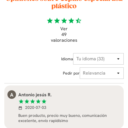
plástico
star
star
star
star
star_half
Ver
49
valoraciones
Idioma
Pedir por
A
Antonio jesús R.
star
star
star
star
star
2020-07-03
date_range
Buen producto, precio muy bueno, comunicación
excelente, envío rapidísimo