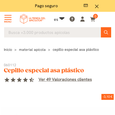
Pago seguro
close
0
es
MENÚ
Inicio
material apícola
cepillo especial asa plástico
060112
Cepillo especial asa plástico
star
star
star
star
star_half
Ver 49 Valoraciones clientes
-3,10 €