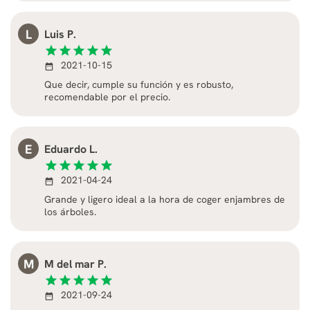
L
Luis P.
star
star
star
star
star
2021-10-15
date_range
Que decir, cumple su función y es robusto,
recomendable por el precio.
E
Eduardo L.
star
star
star
star
star
2021-04-24
date_range
Grande y ligero ideal a la hora de coger enjambres de
los árboles.
M
M del mar P.
star
star
star
star
star
2021-09-24
date_range