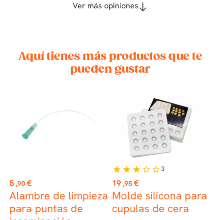
Ver más opiniones
Aquí tienes más productos que te
pueden gustar
3
star
star
star
star_border
star_border
Precio
Precio
P
5
€
19
€
6
,90
,95
Alambre de limpieza
Molde silicona para
T
para puntas de
cupulas de cera
r