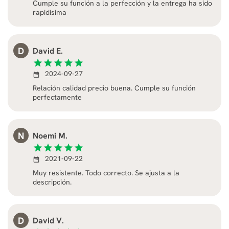
Cumple su función a la perfección y la entrega ha sido
rapidisima
D
David E.
star
star
star
star
star
2024-09-27
date_range
Relación calidad precio buena. Cumple su función
perfectamente
N
Noemi M.
star
star
star
star
star
2021-09-22
date_range
Muy resistente. Todo correcto. Se ajusta a la
descripción.
D
David V.