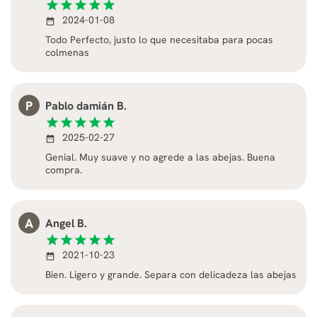
star
star
star
star
star
2024-01-08
date_range
Todo Perfecto, justo lo que necesitaba para pocas
colmenas
P
Pablo damián B.
star
star
star
star
star
2025-02-27
date_range
Genial. Muy suave y no agrede a las abejas. Buena
compra.
A
Angel B.
star
star
star
star
star
2021-10-23
date_range
Bien. Ligero y grande. Separa con delicadeza las abejas