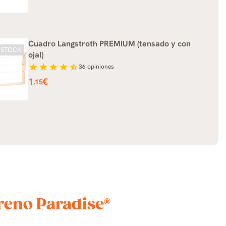
Cuadro Langstroth PREMIUM (tensado y con
 STOCK
ojal)
star
star
star
star
star_half
36
opiniones
Precio
1
€
,15
reno Paradise®