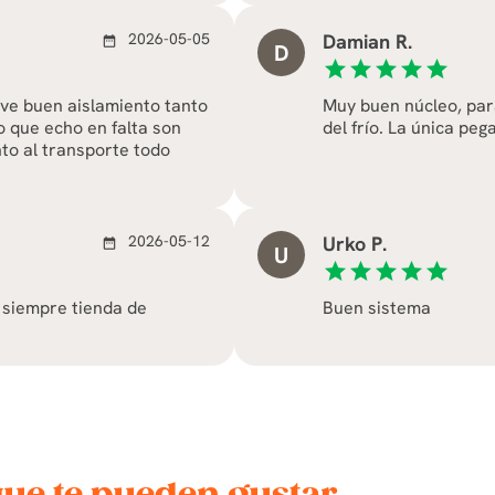
2026-05-05
Damian R.
date_range
D
star
star
star
star
star
 ve buen aislamiento tanto
Muy buen núcleo, par
o que echo en falta son
del frío. La única pega
nto al transporte todo
2026-05-12
Urko P.
date_range
U
star
star
star
star
star
 siempre tienda de
Buen sistema