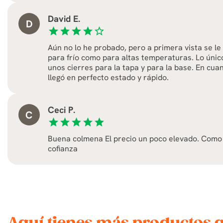
David E.
D
star
star
star
star
star_border
Aún no lo he probado, pero a primera vista se le
para frío como para altas temperaturas. Lo únic
unos cierres para la tapa y para la base. En cua
llegó en perfecto estado y rápido.
Ceci P.
C
star
star
star
star
star
Buena colmena El precio un poco elevado. Como
cofianza