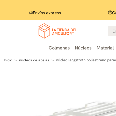
Envíos express
Ga
Colmenas
Núcleos
Material
Inicio
núcleos de abejas
núcleo langstroth poliestireno para