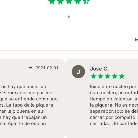
star
star
star
star
star_half
6
I
2021-02-01
Jose C.
date_range
J
star
star
star
star
star
ros hay que hacer un
Excelente núcleo por
. El seperador me parece
este núcleo, he nota
 que se entiende como uno
tiempo en calentar la
os. La tapa de la piquera
la piquera. No es nec
ar la piquera en su
separador,solo se deb
e hay que trabajar un
cerrar por completo 
ona. Aparte de eso un
cerrada. ¡¡ Encantado