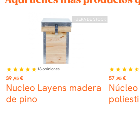
Aquí tienes más productos 
FUERA DE STOCK
13
opiniones
star
star
star
star
star
star
star
star
star
star_half
Precio
Precio
39
€
57
€
,95
,95
Nucleo Layens madera
Núcleo 
de pino
poliest