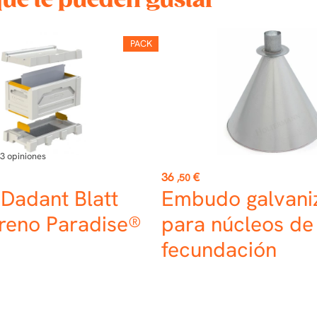
que te pueden gustar
PACK
3
opiniones
Precio
36
€
,50
Dadant Blatt
Embudo galvani
ireno Paradise®
para núcleos de
fecundación