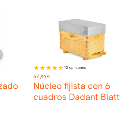
12
opiniones
star
star
star
star
star_half
Precio
57
€
,90
zado
Núcleo fijista con 6
cuadros Dadant Blatt