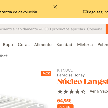
close
rantía de devolución
Pago segur
Ropa
Ceras
Alimento
Sanidad
Mieleria
Pole
dise®
KITNUCL
PACK
Paradise Honey
Núcleo Langst
star
star
star
star
star_half
Ver 6 Valo
54
€
,95
62
€
,05