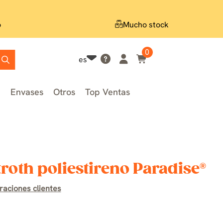
o
Mucho stock
0
es
n
Envases
Otros
Top Ventas
roth poliestireno Paradise®
raciones clientes