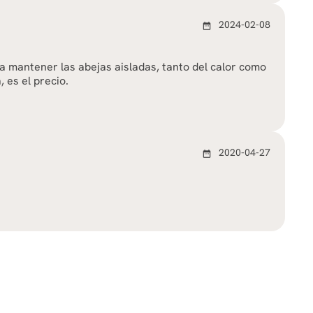
2024-02-08
date_range
a mantener las abejas aisladas, tanto del calor como
, es el precio.
2020-04-27
date_range