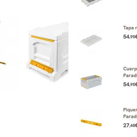
Tapa 
54
,95
Cuerp
Parad
54
,95
Piquer
Parad
27
,48