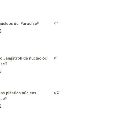
núcleos 6c. Paradise®
x 1
€
o Langstroh de nucleo 6c
x 1
ise®
€
as plástico núcleos
x 2
ise®
€