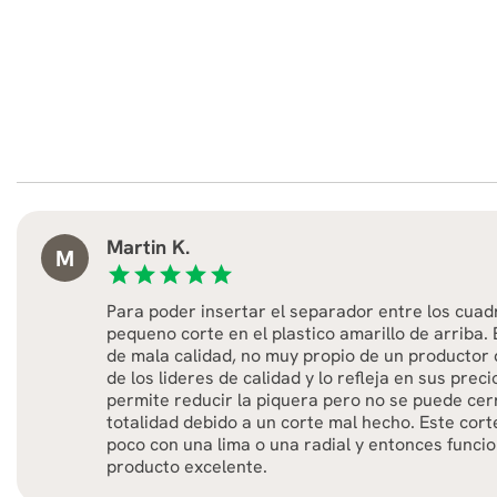
Martin K.
M
star
star
star
star
star
Para poder insertar el separador entre los cuad
pequeno corte en el plastico amarillo de arriba
de mala calidad, no muy propio de un productor
de los lideres de calidad y lo refleja en sus preci
permite reducir la piquera pero no se puede cerr
totalidad debido a un corte mal hecho. Este cort
poco con una lima o una radial y entonces funci
producto excelente.