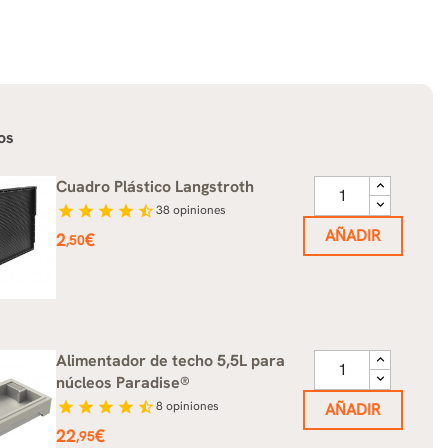
os
Cuadro Plástico Langstroth
star
star
star
star
star_half
38
opiniones
AÑADIR
Precio
2
€
,50
Alimentador de techo 5,5L para
núcleos Paradise®
star
star
star
star
star_half
8
opiniones
AÑADIR
Precio
22
€
,95