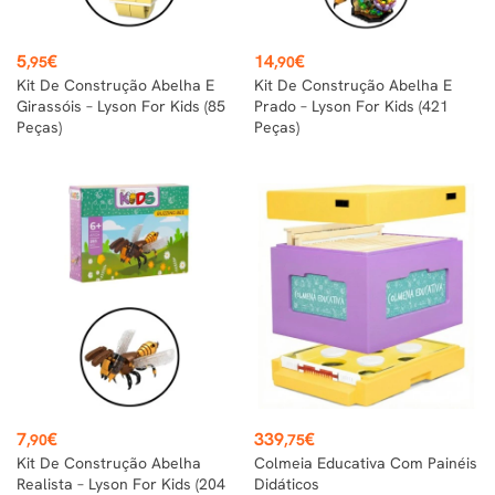
Preço
Preço
5
€
14
€
,95
,90
Kit De Construção Abelha E
Kit De Construção Abelha E
Girassóis – Lyson For Kids (85
Prado – Lyson For Kids (421
Peças)
Peças)
Preço
Preço
7
€
339
€
,90
,75
Kit De Construção Abelha
Colmeia Educativa Com Painéis
Realista – Lyson For Kids (204
Didáticos