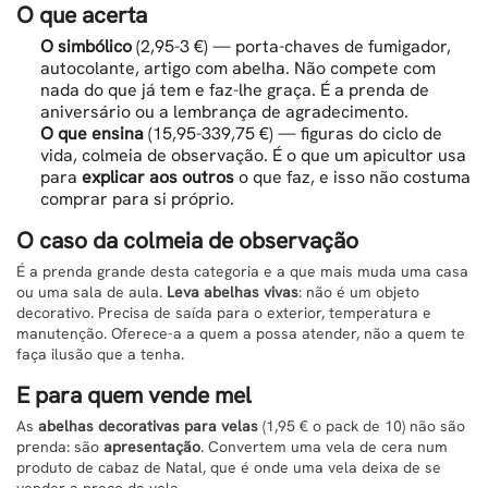
O que acerta
O simbólico
(2,95-3 €) — porta-chaves de fumigador,
autocolante, artigo com abelha. Não compete com
nada do que já tem e faz-lhe graça. É a prenda de
aniversário ou a lembrança de agradecimento.
O que ensina
(15,95-339,75 €) — figuras do ciclo de
vida, colmeia de observação. É o que um apicultor usa
para
explicar aos outros
o que faz, e isso não costuma
comprar para si próprio.
O caso da colmeia de observação
É a prenda grande desta categoria e a que mais muda uma casa
ou uma sala de aula.
Leva abelhas vivas
: não é um objeto
decorativo. Precisa de saída para o exterior, temperatura e
manutenção. Oferece-a a quem a possa atender, não a quem te
faça ilusão que a tenha.
E para quem vende mel
As
abelhas decorativas para velas
(1,95 € o pack de 10) não são
prenda: são
apresentação
. Convertem uma vela de cera num
produto de cabaz de Natal, que é onde uma vela deixa de se
vender a preço de vela.