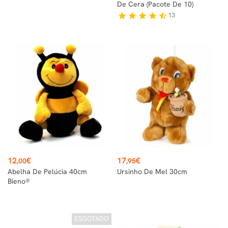
De Cera (pacote De 10)
13
star
star
star
star
star_half
Preço
Preço
12
€
17
€
,00
,95
Abelha De Pelúcia 40cm
Ursinho De Mel 30cm
Bieno®
ESGOTADO