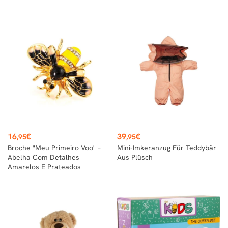
Preço
Preço
16
€
39
€
,95
,95
Broche "Meu Primeiro Voo" –
Mini-Imkeranzug Für Teddybär
Abelha Com Detalhes
Aus Plüsch
Amarelos E Prateados