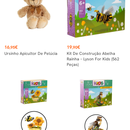
Preço
Preço
16
€
19
€
,95
,90
Ursinho Apicultor De Pelúcia
Kit De Construção Abelha
Rainha – Lyson For Kids (562
Peças)