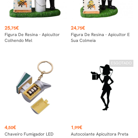
Preço
Preço
25
€
24
€
,75
,75
Figura De Resina - Apicultor
Figura De Resina - Apicultor E
Colhendo Mel
Sua Colmeia
ESGOTADO
Preço
Preço
4
€
1
€
,50
,99
Chaveiro Fumigador LED
Autocolante Apicultora Preta