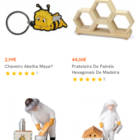
Preço
Preço
2
€
44
€
,99
,00
Chaveiro Abelha Maya®
Prateleira De Painéis
Hexagonais De Madeira
1
star
star
star
star
star
3
star
star
star
star
star