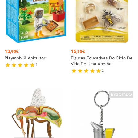
Preço
Preço
13
€
15
€
,95
,95
Playmobil® Apicultor
Figuras Educativas Do Ciclo De
Vida De Uma Abelha
1
star
star
star
star
star
2
star
star
star
star
star
ESGOTADO