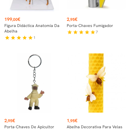
Preço
Preço
199
€
2
€
,00
,95
Figura Didáctica Anatomia Da
Porta-Chaves Fumigador
Abelha
7
star
star
star
star
star
1
star
star
star
star
star
Preço
Preço
2
€
1
€
,95
,95
Porta-Chaves De Apicultor
Abelha Decorativa Para Velas