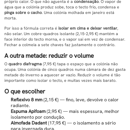
próprio calor. O que não aguenta é a
condensação
. O vapor de
água que a colónia produz sobe, toca o tecto frio, condensa e
pinga sobre o cacho
. Uma colónia molhada em janeiro está
morta.
Por isso a fórmula correta é
isolar em cima e deixar ventilar
,
não selar. Um cobre-quadros isolante (2,15-2,95 €) mantém a
face interior do tecto morna, e o vapor sai em vez de condensar.
Fechar a colmeia a sete chaves faz justamente o contrário.
A outra metade: reduzir o volume
O
quadro diafragma
(7,95 €) tapa o espaço que a colónia não
ocupa. Uma colónia de cinco quadros numa câmara de dez gasta
metade do inverno a aquecer ar vazio. Reduzir o volume é tão
importante como isolar o tecto, e muitas vezes mais barato.
O que escolher
Reflexivo 8 mm
(2,15 €) — fino, leve, devolve o calor
radiante.
Espuma Apifoam
(2,95 €) — mais espessura, melhor
isolamento por condução.
Almofada Dadant
(17,95 €) — o isolamento a sério
para invernada dura.