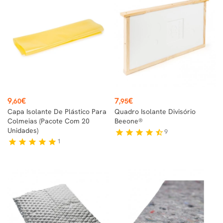
Preço
Preço
9
€
7
€
,60
,95
Capa Isolante De Plástico Para
Quadro Isolante Divisório
Colmeias (pacote Com 20
Beeone®
Unidades)
9
star
star
star
star
star_half
1
star
star
star
star
star