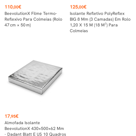
Preço
Preço
110
€
125
€
,00
,00
BeevolutionX Filme Termo-
Isolante Refletivo PolyReflex
Reflexivo Para Colmeias (Rolo
BIG 8 Mm (3 Camadas) Em Rolo
47 Cm × 50 M)
1,20 X 15 M (18 M²) Para
Colmeias
Preço
17
€
,95
Almofada Isolante
BeevolutionX 430×500×62 Mm
- Dadant Blatt E US 10 Quadros