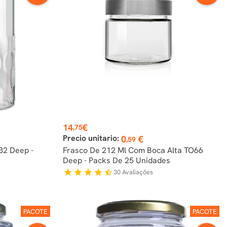
Preço
14
€
,75
Precio unitario:
0
€
,59
82 Deep -
Frasco De 212 Ml Com Boca Alta TO66
Deep - Packs De 25 Unidades
30
Avaliações
star
star
star
star
star_half
PACOTE
PACOTE