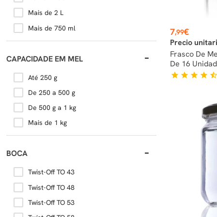
Mais de 2 L
Mais de 750 ml
Preço
7
€
,99
Precio unitar
Frasco De Me
CAPACIDADE EM MEL
De 16 Unida
star
star
star
star
star_hal
Até 250 g
De 250 a 500 g
De 500 g a 1 kg
Mais de 1 kg
BOCA
Twist-Off TO 43
Twist-Off TO 48
Twist-Off TO 53