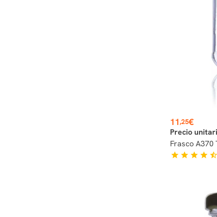
Preço
11
€
,25
Precio unitar
Frasco A370 
star
star
star
star
star_hal