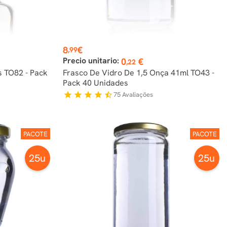
Preço
8
€
,99
Precio unitario:
0
€
,22
s TO82 - Pack
Frasco De Vidro De 1,5 Onça 41ml TO43 -
Pack 40 Unidades
75
Avaliações
star
star
star
star
star_half
PACOTE
PACOTE
25u
25u