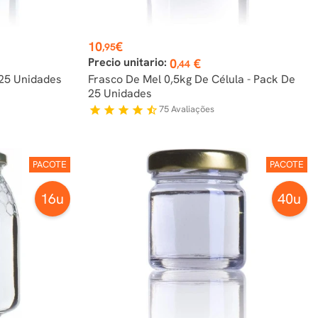
Preço
10
€
,95
Precio unitario:
0
€
,44
 25 Unidades
Frasco De Mel 0,5kg De Célula - Pack De
25 Unidades
75
Avaliações
star
star
star
star
star_half
PACOTE
PACOTE
16u
40u