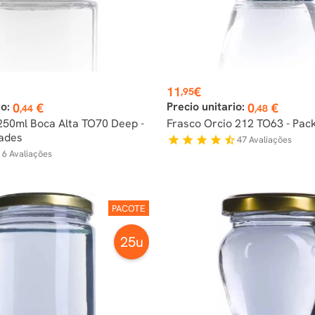
Preço
11
€
,95
io:
Precio unitario:
0
€
0
€
,44
,48
250ml Boca Alta TO70 Deep -
Frasco Orcio 212 TO63 - Pac
ades
47
Avaliações
star
star
star
star
star_half
6
Avaliações
r
PACOTE
25u