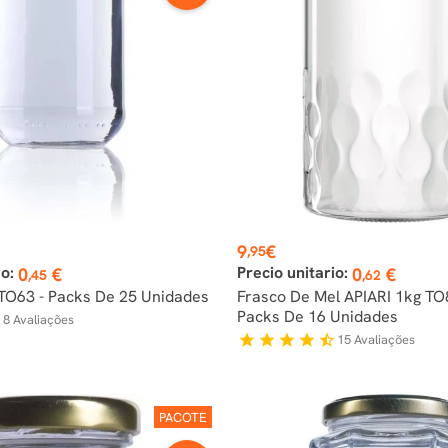
Preço
9
€
,95
io:
Precio unitario:
0
€
0
€
,45
,62
TO63 - Packs De 25 Unidades
Frasco De Mel APIARI 1kg TO
Packs De 16 Unidades
8
Avaliações
f
15
Avaliações
star
star
star
star
star_half
PACOTE