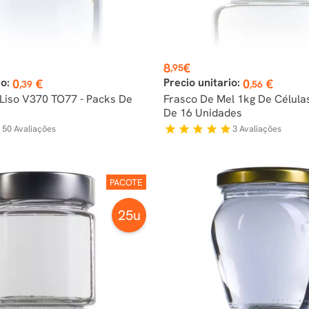
Preço
8
€
,95
io:
Precio unitario:
0
€
0
€
,39
,56
 Liso V370 TO77 - Packs De
Frasco De Mel 1kg De Célula
De 16 Unidades
50
Avaliações
3
Avaliações
f
star
star
star
star
star
PACOTE
25u