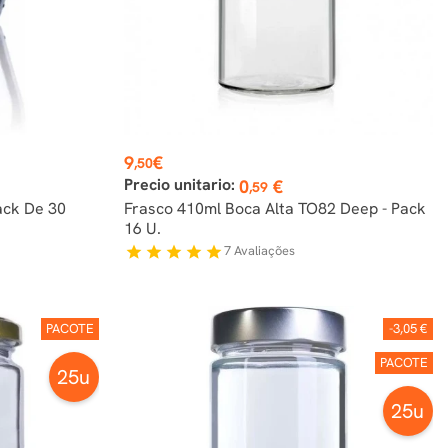
Preço
9
€
,50
Precio unitario:
0
€
,59
ack De 30
Frasco 410ml Boca Alta TO82 Deep - Pack
16 U.
7
Avaliações
star
star
star
star
star
PACOTE
-3,05 €
PACOTE
25u
25u