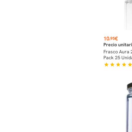
Preço
10
€
,95
Precio unitar
Frasco Aura 
Pack 25 Unid
star
star
star
star
sta