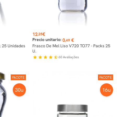
Preço
12
€
,25
Precio unitario:
0
€
,49
k 25 Unidades
Frasco De Mel Liso V720 TO77 - Packs 25
U.
60
Avaliações
star
star
star
star
star_half
PACOTE
PACOTE
30u
16u