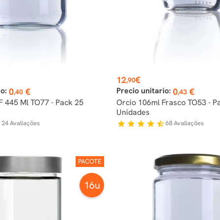
Preço
12
€
,90
io:
Precio unitario:
0
€
0
€
,40
,43
F 445 Ml TO77 - Pack 25
Orcio 106ml Frasco TO53 - P
Unidades
24
Avaliações
68
Avaliações
f
star
star
star
star
star_half
PACOTE
16u