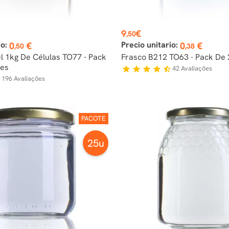
Preço
9
€
,50
io:
Precio unitario:
0
€
0
€
,50
,38
l 1kg De Células TO77 - Pack
Frasco B212 TO63 - Pack De
des
42
Avaliações
star
star
star
star
star_half
196
Avaliações
f
PACOTE
25u