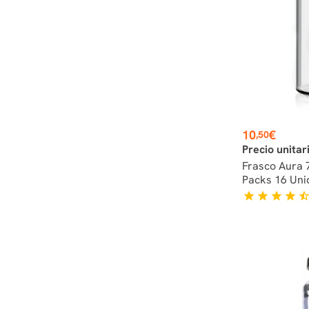
Preço
10
€
,50
Precio unitar
Frasco Aura 
Packs 16 Uni
star
star
star
star
star_hal