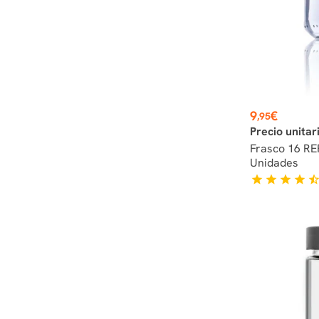
Preço
9
€
,95
Precio unitar
Frasco 16 RE
Unidades
star
star
star
star
star_hal