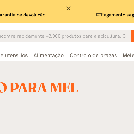
close
arantia de devolução
Pagamento seg
e utensilios
Alimentação
Controlo de pragas
Mele
O PARA MEL