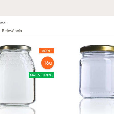
 mel
Relevância
PACOTE
16u
MAIS VENDIDO