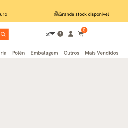
uro
Grande stock disponível
0
pt
ria
Polén
Embalagem
Outros
Mais Vendidos