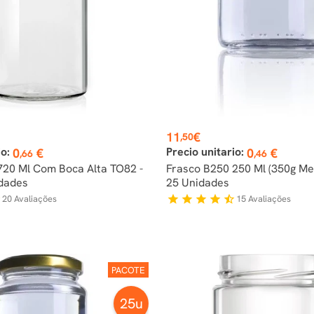
Preço
11
€
,50
io:
Precio unitario:
0
€
0
€
,66
,46
720 Ml Com Boca Alta TO82 -
Frasco B250 250 Ml (350g Me
dades
25 Unidades
20
Avaliações
15
Avaliações
f
star
star
star
star
star_half
PACOTE
25u