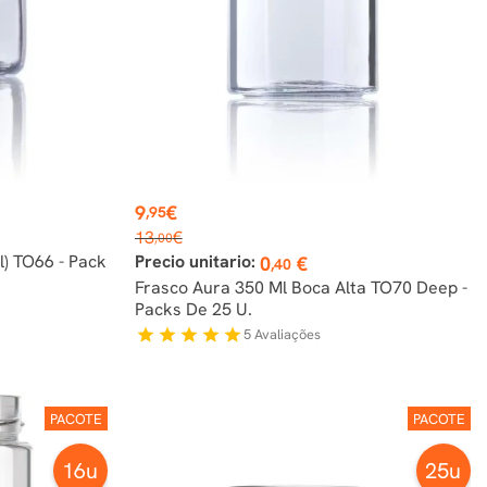
Preço
9
€
,95
Preço
13
€
,00
normal
l) TO66 - Pack
Precio unitario:
0
€
,40
Frasco Aura 350 Ml Boca Alta TO70 Deep -
Packs De 25 U.
5
Avaliações
star
star
star
star
star
PACOTE
PACOTE
16u
25u