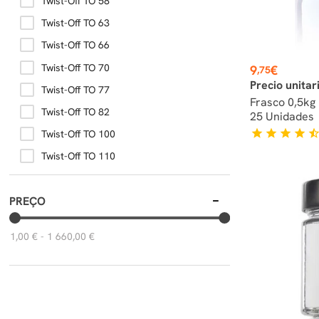
Twist-Off TO 58
Twist-Off TO 63
Twist-Off TO 66
Preço
Twist-Off TO 70
9
€
,75
Precio unitar
Twist-Off TO 77
Frasco 0,5kg
Twist-Off TO 82
25 Unidades
star
star
star
star
star_hal
Twist-Off TO 100
Twist-Off TO 110
PREÇO
1,00 € - 1 660,00 €