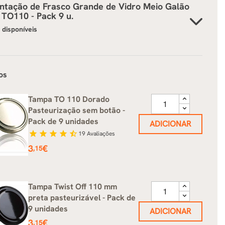
ntação de
Frasco Grande de Vidro Meio Galão
 TO110 - Pack 9 u.
s disponíveis
os
Tampa TO 110 Dorado
Pasteurização sem botão -
Pack de 9 unidades
ADICIONAR
star
star
star
star
star_half
19
Avaliações
Preço
3
€
,15
Tampa Twist Off 110 mm
preta pasteurizável - Pack de
9 unidades
ADICIONAR
Preço
3
€
,15