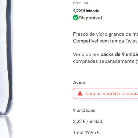
Com IVA
2,22€/Unidade
Disponível
Frasco de vidro grande de mei
Compatível com tampa Twist O
Vendido em
packs de 9 unid
compradas separadamente (v
Aviso:
Tampas vendidas sepa
9
unidades
2,22 €
/unidad
Total
19,95 €