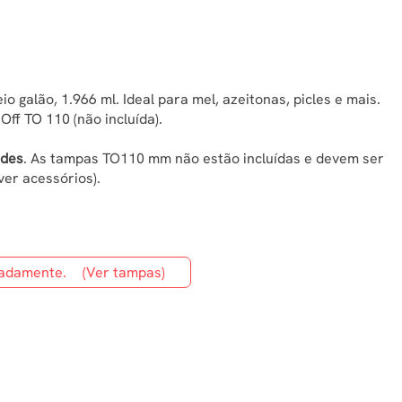
o galão, 1.966 ml. Ideal para mel, azeitonas, picles e mais.
ff TO 110 (não incluída).
ades
. As tampas TO110 mm não estão incluídas e devem ser
er acessórios).
radamente.
(Ver tampas)