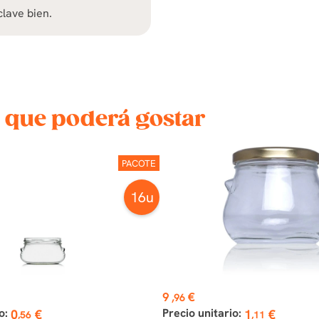
lave bien.
 que poderá gostar
PACOTE
16u
Preço
9
€
,96
o:
Precio unitario:
0
€
1
€
,56
,11