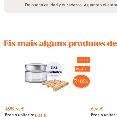
De buena calidad y duraderos. Aguantan el autoc
Eis mais alguns produtos de
NOVO
PACOTE
7182u
Preço
Preço
1659
€
8
€
,95
,95
Precio unitario:
Precio unitari
0
€
,23