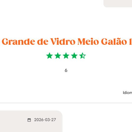
 Grande de Vidro Meio Galão 1
star
star
star
star
star_half
6
Idio
2026-03-27
date_range