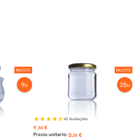
PACOTE
PACOTE
9u
25u
42
Avaliações
star
star
star
star
star_half
Preço
9
€
,50
Precio unitario:
0
€
,38