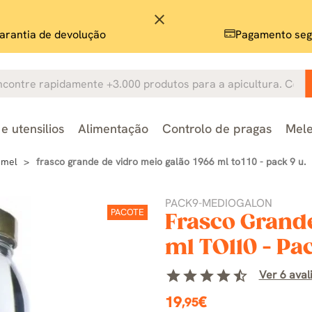
close
arantia de devolução
Pagamento seg
e utensilios
Alimentação
Controlo de pragas
Mele
 mel
frasco grande de vidro meio galão 1966 ml to110 - pack 9 u.
PACK9-MEDIOGALON
PACOTE
Frasco Grande
ml TO110 - Pac
star
star
star
star
star_half
Ver 6 aval
19
€
,95