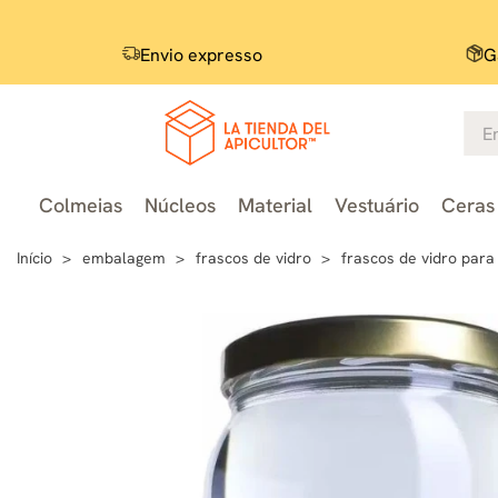
Envio expresso
G
Colmeias
Núcleos
Material
Vestuário
Ceras 
Início
embalagem
frascos de vidro
frascos de vidro para