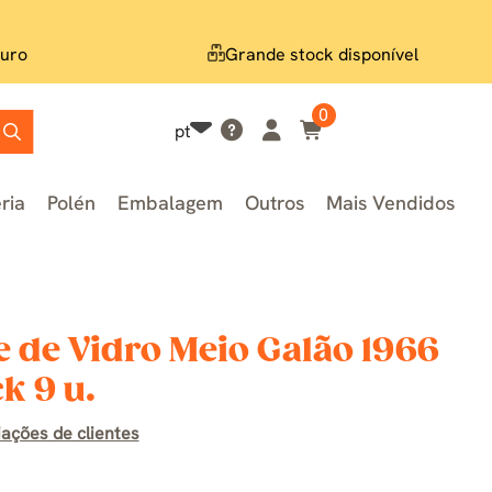
uro
Grande stock disponível
0
pt
ria
Polén
Embalagem
Outros
Mais Vendidos
 de Vidro Meio Galão 1966
k 9 u.
iações de clientes