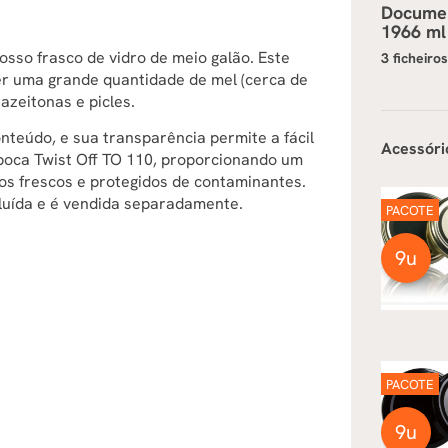
Docume
1966 ml
sso frasco de vidro de meio galão. Este
3 ficheiro
ter uma grande quantidade de mel (cerca de
azeitonas e picles.
nteúdo, e sua transparência permite a fácil
Acessóri
boca Twist Off TO 110, proporcionando um
s frescos e protegidos de contaminantes.
cluída e é vendida separadamente.
PACOTE
9u
PACOTE
9u