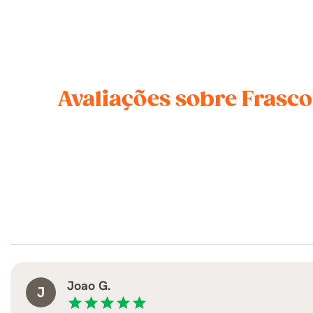
Avaliações sobre Frasco
Joao G.
J
star
star
star
star
star