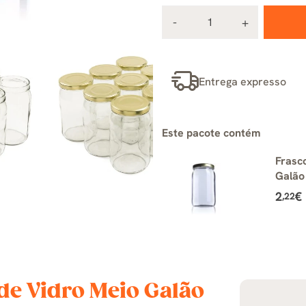
Entrega expresso
Este pacote contém
Frasc
Galão
2
€
,22
de Vidro Meio Galão