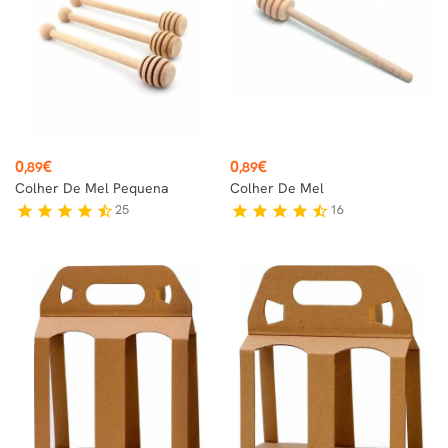
Preço
Preço
0
€
0
€
,89
,89
Colher De Mel Pequena
Colher De Mel
25
16
star
star
star
star
star_half
star
star
star
star
star_half