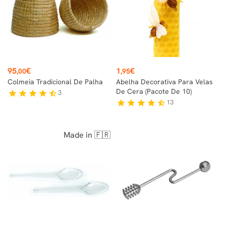
Preço
Preço
95
€
1
€
,00
,95
Colmeia Tradicional De Palha
Abelha Decorativa Para Velas
De Cera (pacote De 10)
3
star
star
star
star
star_half
13
star
star
star
star
star_half
Made in 🇫🇷