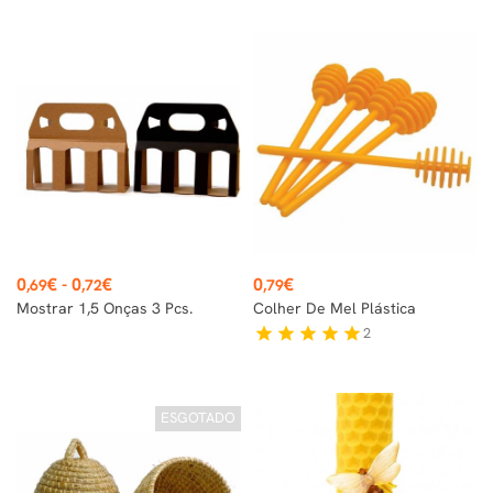
Preço
Preço
0
€
-
0
€
0
€
,69
,72
,79
Mostrar 1,5 Onças 3 Pcs.
Colher De Mel Plástica
2
star
star
star
star
star
ESGOTADO