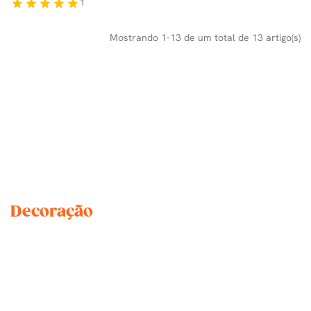
1
star
star
star
star
star
Mostrando 1-13 de um total de 13 artigo(s)
Decoração