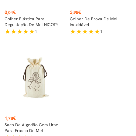
Preço
Preço
0
€
3
€
,04
,95
Colher Plástica Para
Colher De Prova De Mel
Degustação De Mel NICOT®
Inoxidável
1
1
star
star
star
star
star
star
star
star
star
star
Preço
1
€
,78
Saco De Algodão Com Urso
Para Frasco De Mel