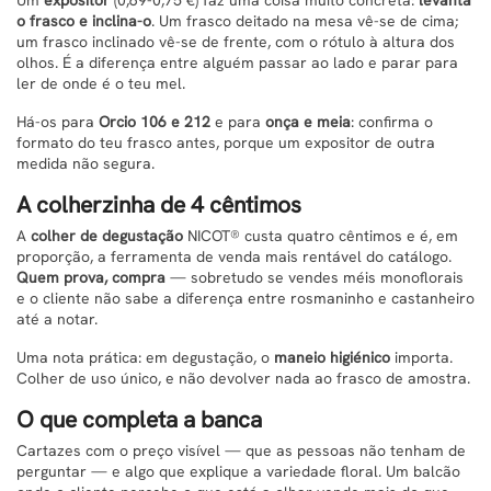
o frasco e inclina-o
. Um frasco deitado na mesa vê-se de cima;
um frasco inclinado vê-se de frente, com o rótulo à altura dos
olhos. É a diferença entre alguém passar ao lado e parar para
ler de onde é o teu mel.
Há-os para
Orcio 106 e 212
e para
onça e meia
: confirma o
formato do teu frasco antes, porque um expositor de outra
medida não segura.
A colherzinha de 4 cêntimos
A
colher de degustação
NICOT® custa quatro cêntimos e é, em
proporção, a ferramenta de venda mais rentável do catálogo.
Quem prova, compra
— sobretudo se vendes méis monoflorais
e o cliente não sabe a diferença entre rosmaninho e castanheiro
até a notar.
Uma nota prática: em degustação, o
maneio higiénico
importa.
Colher de uso único, e não devolver nada ao frasco de amostra.
O que completa a banca
Cartazes com o preço visível — que as pessoas não tenham de
perguntar — e algo que explique a variedade floral. Um balcão