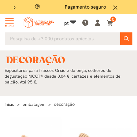
Pagamento seguro
Grand
close
0
pt
MENU
DECORAÇÃO
Expositores para frascos Orcio e de onça, colheres de
degustação NICOT® desde 0,04 €, cartazes e elementos de
balcão. Até 95 €.
Início
embalagem
decoração