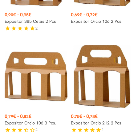
Preço
Preço
0
€
-
0
€
0
€
-
0
€
,90
,95
,69
,72
Expositor 385 Celas 2 Pcs
Expositor Orcio 106 2 Pcs.
2
star
star
star
star
star
Preço
Preço
0
€
-
0
€
0
€
-
0
€
,79
,82
,75
,78
Expositor Orcio 106 3 Pcs.
Expositor Orcio 212 2 Pcs.
2
1
star
star
star
star_half
star_border
star
star
star
star
star