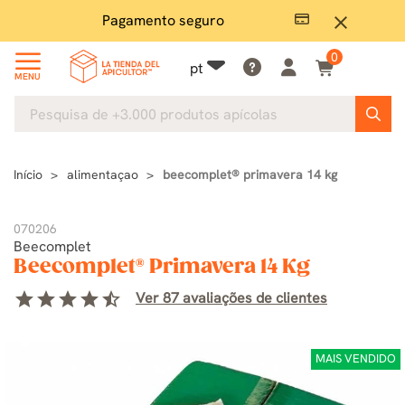
Pagamento seguro
Grand
close
0
pt
MENU
Início
alimentaçao
beecomplet® primavera 14 kg
070206
Beecomplet
Beecomplet® Primavera 14 Kg
star
star
star
star
star_half
Ver 87 avaliações de clientes
MAIS VENDIDO