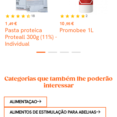
18
2
star
star
star
star
star_half
star
star
star
star
star
st
Preço
Preço
P
1
€
10
€
1
,49
,95
Pasta proteica
Promobee 1L
U
Proteall 300g (11%) -
Individual
1
2
3
4
Categorias que também lhe poderão
interessar
ALIMENTAÇAO
ALIMENTOS DE ESTIMULAÇÃO PARA ABELHAS