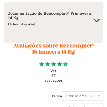
Documentação de
Beecomplet® Primavera
14 Kg
1 ficheiro disponível
Avaliações sobre Beecomplet®
Primavera 14 Kg
star
star
star
star
star_half
Ver
87
avaliações
Idioma