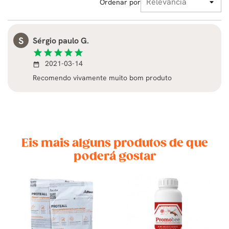
Ordenar por
S
Sérgio paulo G.
star
star
star
star
star
2021-03-14
date_range
Recomendo vivamente muito bom produto
Eis mais alguns produtos de que
poderá gostar