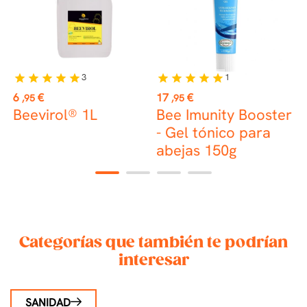
3
1
star
star
star
star
star
star
star
star
star
star
Precio
Precio
P
6
€
17
€
2
,95
,95
Beevirol® 1L
Bee Imunity Booster
K
- Gel tónico para
abejas 150g
A
N
1
2
3
4
Categorías que también te podrían
interesar
SANIDAD