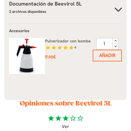
Documentación de
Beevirol 5L
2 archivos disponibles
Accesorios
Pulverizador con bomba
star
star
star
star
star
4
AÑADIR
Precio
9
€
,95
Opiniones sobre Beevirol 5L
star
star
star
star_border
star_border
Ver