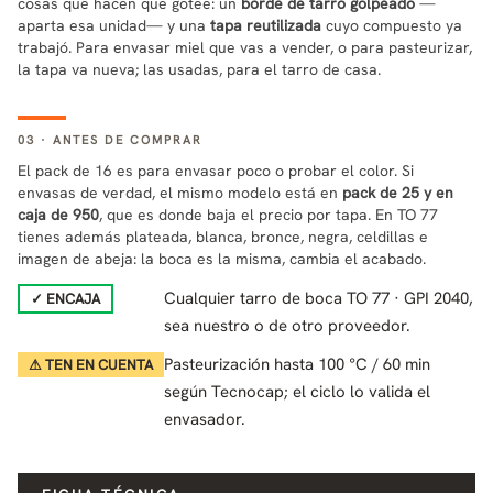
cosas que hacen que gotee: un
borde de tarro golpeado
—
aparta esa unidad— y una
tapa reutilizada
cuyo compuesto ya
trabajó. Para envasar miel que vas a vender, o para pasteurizar,
la tapa va nueva; las usadas, para el tarro de casa.
03 · ANTES DE COMPRAR
El pack de 16 es para envasar poco o probar el color. Si
envasas de verdad, el mismo modelo está en
pack de 25 y en
caja de 950
, que es donde baja el precio por tapa. En TO 77
tienes además plateada, blanca, bronce, negra, celdillas e
imagen de abeja: la boca es la misma, cambia el acabado.
Cualquier tarro de boca TO 77 · GPI 2040,
✓ ENCAJA
sea nuestro o de otro proveedor.
Pasteurización hasta 100 °C / 60 min
⚠ TEN EN CUENTA
según Tecnocap; el ciclo lo valida el
envasador.