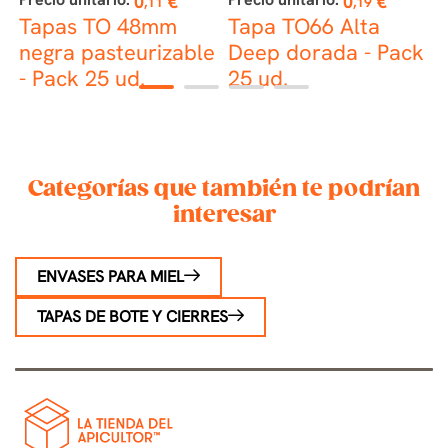
0
€
0
€
,11
,19
Tapas TO 48mm
Tapa TO66 Alta
e
negra pasteurizable
Deep dorada - Pack
p
- Pack 25 ud.
25 ud.
p
1
2
3
4
1
Categorías que también te podrían
interesar
ENVASES PARA MIEL
TAPAS DE BOTE Y CIERRES