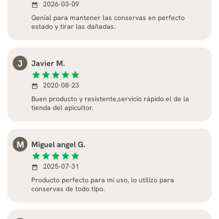
2026-03-09
date_range
Genial para mantener las conservas en perfecto
estado y tirar las dañadas.
J
Javier M.
star
star
star
star
star
2020-08-23
date_range
Buen producto y resistente,servicio rápido el de la
tienda del apicultor.
M
Miguel angel G.
star
star
star
star
star
2025-07-31
date_range
Producto perfecto para mí uso, lo utilizo para
conservas de todo tipo.