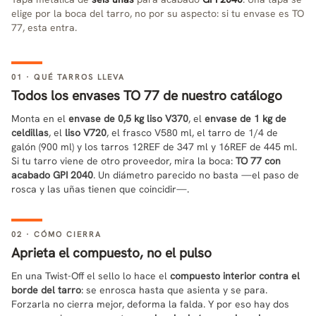
elige por la boca del tarro, no por su aspecto: si tu envase es TO
77, esta entra.
01 · QUÉ TARROS LLEVA
Todos los envases TO 77 de nuestro catálogo
Monta en el
envase de 0,5 kg liso V370
, el
envase de 1 kg de
celdillas
, el
liso V720
, el frasco V580 ml, el tarro de 1/4 de
galón (900 ml) y los tarros 12REF de 347 ml y 16REF de 445 ml.
Si tu tarro viene de otro proveedor, mira la boca:
TO 77 con
acabado GPI 2040
. Un diámetro parecido no basta —el paso de
rosca y las uñas tienen que coincidir—.
02 · CÓMO CIERRA
Aprieta el compuesto, no el pulso
En una Twist-Off el sello lo hace el
compuesto interior contra el
borde del tarro
: se enrosca hasta que asienta y se para.
Forzarla no cierra mejor, deforma la falda. Y por eso hay dos