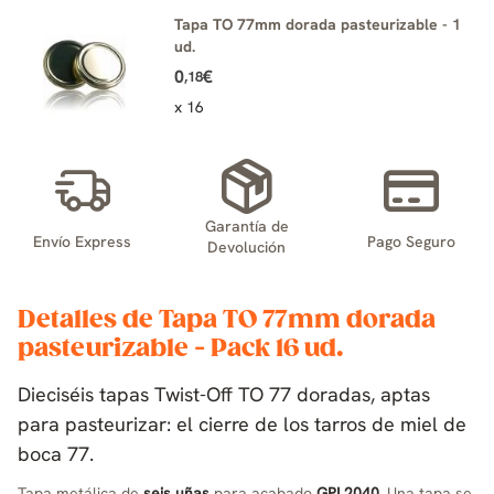
Tapa TO 77mm dorada pasteurizable - 1
ud.
0
€
,18
x 16
Garantía de
Envío Express
Pago Seguro
Devolución
Detalles de Tapa TO 77mm dorada
pasteurizable - Pack 16 ud.
Dieciséis tapas Twist-Off TO 77 doradas, aptas
para pasteurizar: el cierre de los tarros de miel de
boca 77.
Tapa metálica de
seis uñas
para acabado
GPI 2040
. Una tapa se