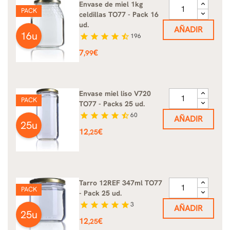
Envase de miel 1kg
PACK
celdillas TO77 - Pack 16
ud.
AÑADIR
16u
star
star
star
star
star_half
196
Precio
7
€
,99
Envase miel liso V720
PACK
TO77 - Packs 25 ud.
star
star
star
star
star_half
60
AÑADIR
25u
Precio
12
€
,25
Tarro 12REF 347ml TO77
PACK
- Pack 25 ud.
star
star
star
star
star
3
AÑADIR
25u
Precio
12
€
,25