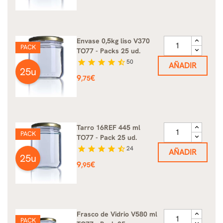
Envase 0,5kg liso V370
PACK
TO77 - Packs 25 ud.
star
star
star
star
star_half
50
AÑADIR
25u
Precio
9
€
,75
Tarro 16REF 445 ml
PACK
TO77 - Pack 25 ud.
star
star
star
star
star_half
24
AÑADIR
25u
Precio
9
€
,95
Frasco de Vidrio V580 ml
PACK