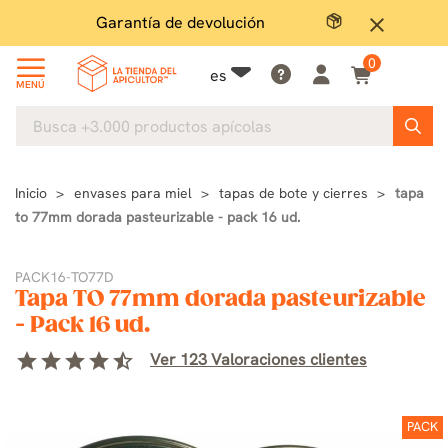
Garantía de devolución
close
0
es
MENÚ
Inicio
envases para miel
tapas de bote y cierres
tapa
to 77mm dorada pasteurizable - pack 16 ud.
PACK16-TO77D
Tapa TO 77mm dorada pasteurizable
- Pack 16 ud.
star
star
star
star
star_half
Ver 123 Valoraciones clientes
PACK