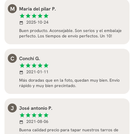
M
Maria del pilar P.
star
star
star
star
star
2025-10-24
date_range
Buen producto. Aconsejable. Son serios y el embalaje
perfecto. Los tiempos de envío perfectos. Un 10!
C
Conchi G.
star
star
star
star
star
2021-01-11
date_range
Más doradas que en la foto, quedan muy bien. Envío
rápido y muy bien precintado.
J
José antonio P.
star
star
star
star
star
2021-08-06
date_range
Buena calidad precio para tapar nuestros tarros de