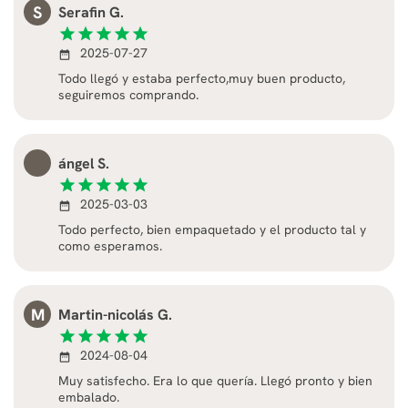
S
Serafin G.
star
star
star
star
star
2025-07-27
date_range
Todo llegó y estaba perfecto,muy buen producto,
seguiremos comprando.
ángel S.
star
star
star
star
star
2025-03-03
date_range
Todo perfecto, bien empaquetado y el producto tal y
como esperamos.
M
Martin-nicolás G.
star
star
star
star
star
2024-08-04
date_range
Muy satisfecho. Era lo que quería. Llegó pronto y bien
embalado.