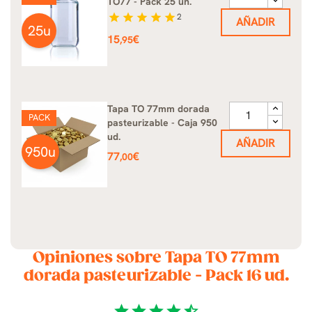
TO77 - Pack 25 un.
star
star
star
star
star
2
AÑADIR
25u
Precio
15
€
,95
Tapa TO 77mm dorada
PACK
pasteurizable - Caja 950
ud.
AÑADIR
950u
Precio
77
€
,00
Opiniones sobre Tapa TO 77mm
dorada pasteurizable - Pack 16 ud.
star
star
star
star
star_half