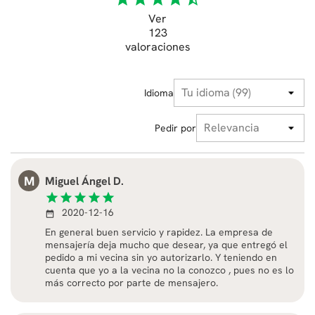
Ver
123
valoraciones
Idioma
Pedir por
M
Miguel Ángel D.
star
star
star
star
star
2020-12-16
date_range
En general buen servicio y rapidez. La empresa de
mensajería deja mucho que desear, ya que entregó el
pedido a mi vecina sin yo autorizarlo. Y teniendo en
cuenta que yo a la vecina no la conozco , pues no es lo
más correcto por parte de mensajero.