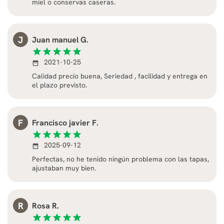
miel o conservas caseras.
J
Juan manuel G.
star
star
star
star
star
2021-10-25
date_range
Calidad precio buena, Seriedad , facilidad y entrega en
el plazo previsto.
F
Francisco javier F.
star
star
star
star
star
2025-09-12
date_range
Perfectas, no he tenido ningún problema con las tapas,
ajustaban muy bien.
R
Rosa R.
star
star
star
star
star