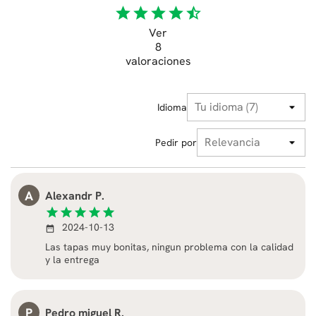
star
star
star
star
star_half
Ver
8
valoraciones
Idioma
Pedir por
A
Alexandr P.
star
star
star
star
star
2024-10-13
date_range
Las tapas muy bonitas, ningun problema con la calidad
y la entrega
P
Pedro miguel R.