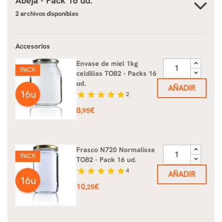
Abeja - Pack 16 ud.
2 archivos disponibles
Accesorios
Envase de miel 1kg
PACK
celdillas TO82 - Packs 16
ud.
AÑADIR
16u
star
star
star
star
star
2
Precio
8
€
,95
Frasco N720 Normalisse
PACK
TO82 - Pack 16 ud.
star
star
star
star
star
4
AÑADIR
16u
Precio
10
€
,25