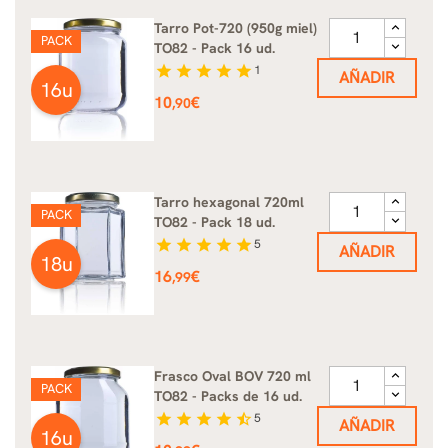
Tarro Pot-720 (950g miel)
PACK
TO82 - Pack 16 ud.
star
star
star
star
star
1
AÑADIR
16u
Precio
10
€
,90
Tarro hexagonal 720ml
PACK
TO82 - Pack 18 ud.
star
star
star
star
star
5
AÑADIR
18u
Precio
16
€
,99
Frasco Oval BOV 720 ml
PACK
TO82 - Packs de 16 ud.
star
star
star
star
star_half
5
AÑADIR
16u