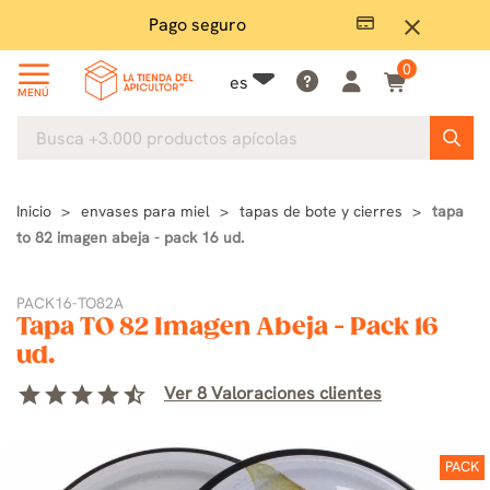
Pago seguro
close
0
es
MENÚ
Inicio
envases para miel
tapas de bote y cierres
tapa
to 82 imagen abeja - pack 16 ud.
PACK16-TO82A
Tapa TO 82 Imagen Abeja - Pack 16
ud.
star
star
star
star
star_half
Ver 8 Valoraciones clientes
PACK