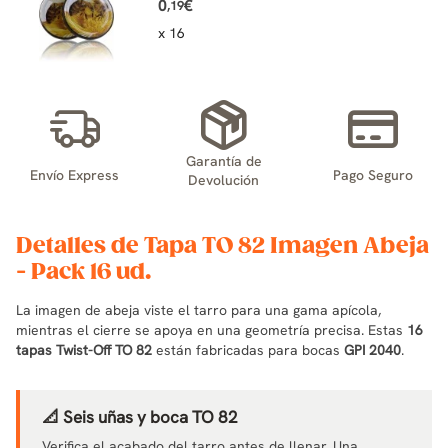
0
€
,19
x 16
Garantía de
Envío Express
Pago Seguro
Devolución
Detalles de Tapa TO 82 Imagen Abeja
- Pack 16 ud.
La imagen de abeja viste el tarro para una gama apícola,
mientras el cierre se apoya en una geometría precisa. Estas
16
tapas Twist-Off TO 82
están fabricadas para bocas
GPI 2040
.
📐 Seis uñas y boca TO 82
Verifica el acabado del tarro antes de llenar. Una