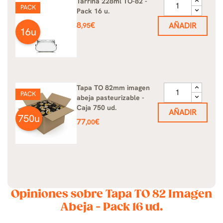
Tarrina 228ml TO-82 -
PACK
Pack 16 u.
Precio
8
€
AÑADIR
,95
16u
Tapa TO 82mm imagen
PACK
abeja pasteurizable -
Caja 750 ud.
AÑADIR
750u
Precio
77
€
,00
Opiniones sobre Tapa TO 82 Imagen
Abeja - Pack 16 ud.