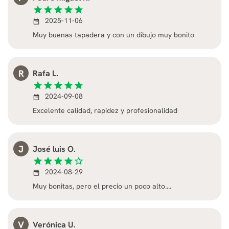
star
star
star
star
star
2025-11-06
date_range
Muy buenas tapadera y con un dibujo muy bonito
R
Rafa L.
star
star
star
star
star
2024-09-08
date_range
Excelente calidad, rapidez y profesionalidad
J
José luis O.
star
star
star
star
star_border
2024-08-29
date_range
Muy bonitas, pero el precio un poco alto....
V
Verónica U.