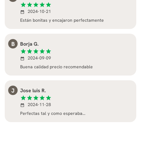
star
star
star
star
star
2024-10-21
date_range
Están bonitas y encajaron perfectamente
B
Borja G.
star
star
star
star
star
2024-09-09
date_range
Buena calidad precio recomendable
J
Jose luis R.
star
star
star
star
star
2024-11-28
date_range
Perfectas tal y como esperaba...