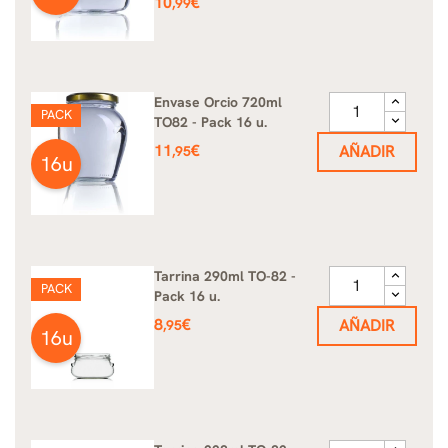
Precio
10
€
,99
Envase Orcio 720ml
PACK
TO82 - Pack 16 u.
Precio
11
€
AÑADIR
,95
16u
Tarrina 290ml TO-82 -
PACK
Pack 16 u.
Precio
8
€
AÑADIR
,95
16u