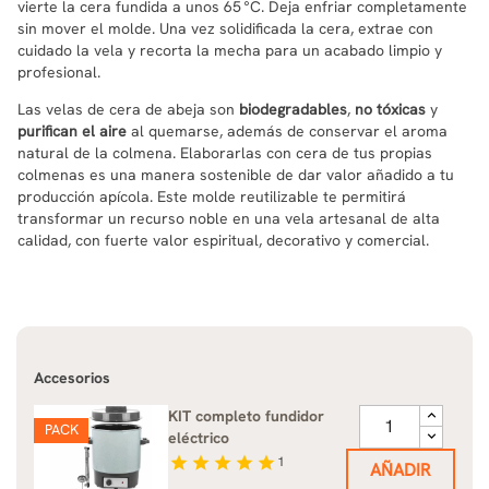
vierte la cera fundida a unos 65 °C. Deja enfriar completamente
sin mover el molde. Una vez solidificada la cera, extrae con
cuidado la vela y recorta la mecha para un acabado limpio y
profesional.
Las velas de cera de abeja son
biodegradables
,
no tóxicas
y
purifican el aire
al quemarse, además de conservar el aroma
natural de la colmena. Elaborarlas con cera de tus propias
colmenas es una manera sostenible de dar valor añadido a tu
producción apícola. Este molde reutilizable te permitirá
transformar un recurso noble en una vela artesanal de alta
calidad, con fuerte valor espiritual, decorativo y comercial.
Accesorios
KIT completo fundidor
PACK
eléctrico
star
star
star
star
star
1
AÑADIR