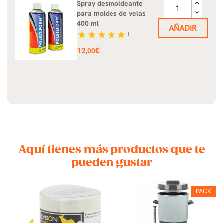
Spray desmoldeante
para moldes de velas
400 ml
AÑADIR
star
star
star
star
star
1
Precio
12
€
,00
Aquí tienes más productos que te
pueden gustar
PACK