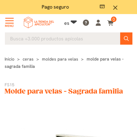
Pago seguro
close
0
es
MENÚ
Inicio
ceras
moldes para velas
molde para velas -
sagrada familia
FS15
Molde para velas - Sagrada familia