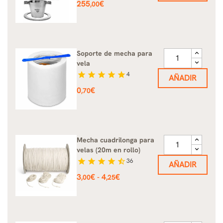
Precio
255
€
,00
Soporte de mecha para
vela
star
star
star
star
star
4
AÑADIR
Precio
0
€
,70
Mecha cuadrilonga para
velas (20m en rollo)
star
star
star
star
star_half
36
AÑADIR
Precio
3
€
4
€
-
,00
,25