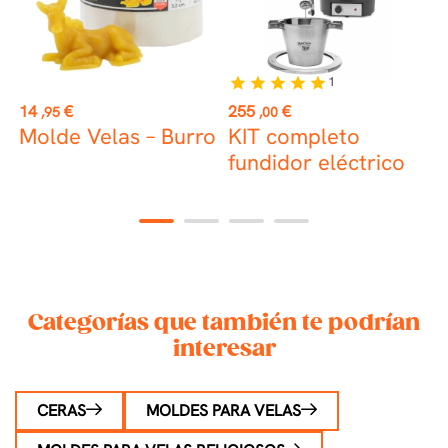
1
star
star
star
star
star
Precio
Precio
P
14
€
255
€
3
,95
,00
Molde Velas – Burro
KIT completo
M
fundidor eléctrico
C
1
2
3
4
Categorías que también te podrían
interesar
CERAS
MOLDES PARA VELAS