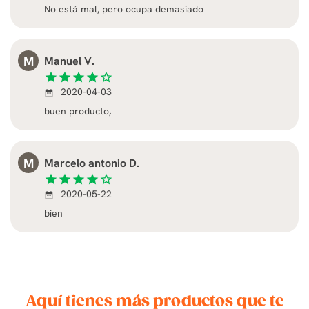
No está mal, pero ocupa demasiado
M
Manuel V.
star
star
star
star
star_border
2020-04-03
date_range
buen producto,
M
Marcelo antonio D.
star
star
star
star
star_border
2020-05-22
date_range
bien
Aquí tienes más productos que te