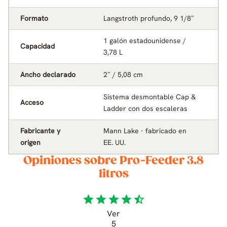
Formato
Langstroth profundo, 9 1/8″
1 galón estadounidense /
Capacidad
3,78 L
Ancho declarado
2″ / 5,08 cm
Sistema desmontable Cap &
Acceso
Ladder con dos escaleras
Fabricante y
Mann Lake · fabricado en
origen
EE. UU.
Opiniones sobre Pro-Feeder 3.8
litros
star
star
star
star
star_half
Ver
5