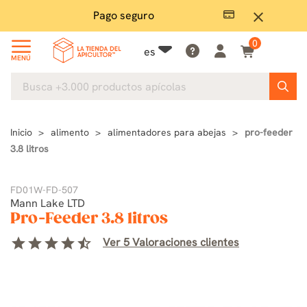
Pago seguro
close
0
es
MENÚ
Inicio
alimento
alimentadores para abejas
pro-feeder
3.8 litros
FD01W-FD-507
Mann Lake LTD
Pro-Feeder 3.8 litros
star
star
star
star
star_half
Ver 5 Valoraciones clientes