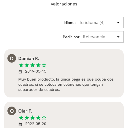
valoraciones
Idioma
Pedir por
D
Damian R.
star
star
star
star
star_border
2019-05-15
date_range
Muy buen producto, la única pega es que ocupa dos
cuadros, si se coloca en colmenas que tengan
separador de cuadros.
O
Oier F.
star
star
star
star
star_border
2022-05-20
date_range