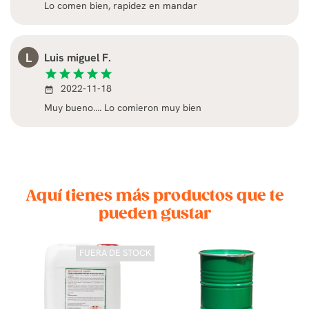
Lo comen bien, rapidez en mandar
L
Luis miguel F.
star
star
star
star
star
2022-11-18
date_range
Muy bueno…. Lo comieron muy bien
Aquí tienes más productos que te
pueden gustar
ER
FUERA DE STOCK