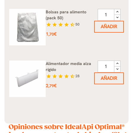
Bolsas para alimento
(pack 50)
star
star
star
star
star_half
50
AÑADIR
Precio
1
€
,70
Alimentador media alza
rígido
star
star
star
star
star_half
28
AÑADIR
Precio
2
€
,79
Opiniones sobre IdealApi Optimal®