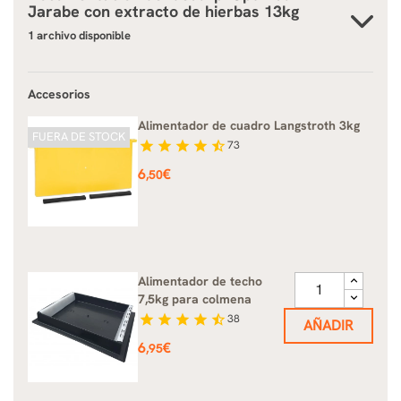
Jarabe con extracto de hierbas 13kg
1 archivo disponible
Accesorios
Alimentador de cuadro Langstroth 3kg
FUERA DE STOCK
star
star
star
star
star_half
73
Precio
6
€
,50
Alimentador de techo
7,5kg para colmena
star
star
star
star
star_half
38
AÑADIR
Precio
6
€
,95