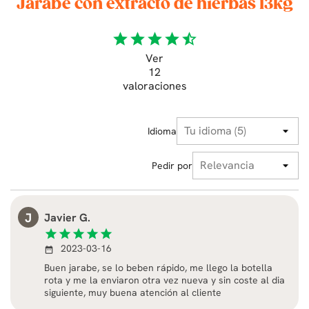
Jarabe con extracto de hierbas 13kg
star
star
star
star
star_half
Ver
12
valoraciones
Idioma
Pedir por
J
Javier G.
star
star
star
star
star
2023-03-16
date_range
Buen jarabe, se lo beben rápido, me llego la botella
rota y me la enviaron otra vez nueva y sin coste al dia
siguiente, muy buena atención al cliente