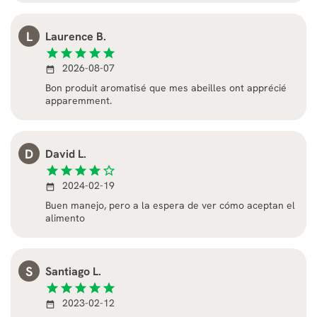
L
Laurence B.
star
star
star
star
star
2026-08-07
date_range
Bon produit aromatisé que mes abeilles ont apprécié
apparemment.
D
David L.
star
star
star
star
star_border
2024-02-19
date_range
Buen manejo, pero a la espera de ver cómo aceptan el
alimento
S
Santiago L.
star
star
star
star
star
2023-02-12
date_range