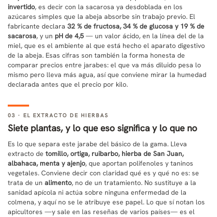
invertido
, es decir con la sacarosa ya desdoblada en los
azúcares simples que la abeja absorbe sin trabajo previo. El
fabricante declara
32 % de fructosa, 34 % de glucosa y 19 % de
sacarosa
, y un
pH de 4,5
— un valor ácido, en la línea del de la
miel, que es el ambiente al que está hecho el aparato digestivo
de la abeja. Esas cifras son también la forma honesta de
comparar precios entre jarabes: el que va más diluido pesa lo
mismo pero lleva más agua, así que conviene mirar la humedad
declarada antes que el precio por kilo.
03 · EL EXTRACTO DE HIERBAS
Siete plantas, y lo que eso significa y lo que no
Es lo que separa este jarabe del básico de la gama. Lleva
extracto de
tomillo, ortiga, ruibarbo, hierba de San Juan,
albahaca, menta y ajenjo
, que aportan polifenoles y taninos
vegetales. Conviene decir con claridad qué es y qué no es: se
trata de un
alimento
, no de un tratamiento. No sustituye a la
sanidad apícola ni actúa sobre ninguna enfermedad de la
colmena, y aquí no se le atribuye ese papel. Lo que sí notan los
apicultores —y sale en las reseñas de varios países— es el