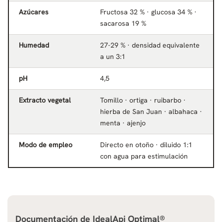
Azúcares
Fructosa 32 % · glucosa 34 % ·
sacarosa 19 %
Humedad
27-29 % · densidad equivalente
a un 3:1
pH
4,5
Extracto vegetal
Tomillo · ortiga · ruibarbo ·
hierba de San Juan · albahaca ·
menta · ajenjo
Modo de empleo
Directo en otoño · diluido 1:1
con agua para estimulación
Documentación de
IdealApi Optimal®