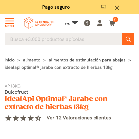
Pago seguro
close
0
es
MENÚ
Inicio
alimento
alimentos de estimulación para abejas
idealapi optimal® jarabe con extracto de hierbas 13kg
AP13KG
Dulcofruct
IdealApi Optimal® Jarabe con
extracto de hierbas 13kg
star
star
star
star
star_half
Ver 12 Valoraciones clientes