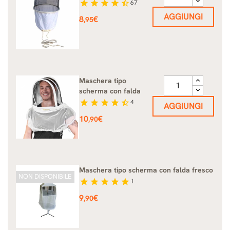
star
star
star
star
star_half
67
AGGIUNGI
Prezzo
8
€
,95
Maschera tipo
scherma con falda
star
star
star
star
star_half
4
AGGIUNGI
Prezzo
10
€
,90
Maschera tipo scherma con falda fresco
NON DISPONIBILE
star
star
star
star
star
1
Prezzo
9
€
,90