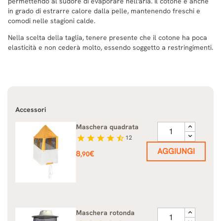
permettendo al sudore di evaporare nell'aria. Il cotone è anche
in grado di estrarre calore dalla pelle, mantenendo freschi e
comodi nelle stagioni calde.
Nella scelta della taglia, tenere presente che il cotone ha poca
elasticità e non cederà molto, essendo soggetto a restringimenti.
Accessori
Maschera quadrata
star
star
star
star
star_half
12
AGGIUNGI
Prezzo
8
€
,90
Maschera rotonda