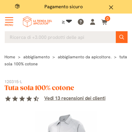
Pagamento sicuro
Ampio
close
0
it
MENU
Home
abbigliamento
abbigliamento da apicoltore.
tuta
sola 100% cotone
120315-L
Tuta sola 100% cotone
star
star
star
star
star_half
Vedi 13 recensioni dei clienti