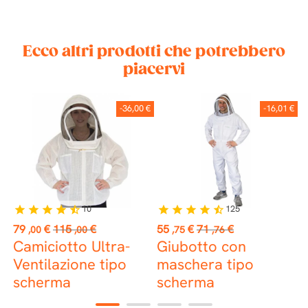
Ecco altri prodotti che potrebbero
piacervi
LE
-36,00 €
-16,01 €
10
125
star
star
star
star
star_half
star
star
star
star
star_half
st
Prezzo
Prezzo
Prezzo
Prezzo
P
79
€
115
€
55
€
71
€
1
,00
,00
,75
,76
base
base
-
Camiciotto Ultra-
Giubotto con
T
Ventilazione tipo
maschera tipo
I
scherma
scherma
P