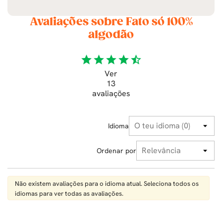
Avaliações sobre Fato só 100%
algodão
star
star
star
star
star_half
Ver
13
avaliações
Idioma
Ordenar por
Não existem avaliações para o idioma atual. Seleciona todos os
idiomas para ver todas as avaliações.