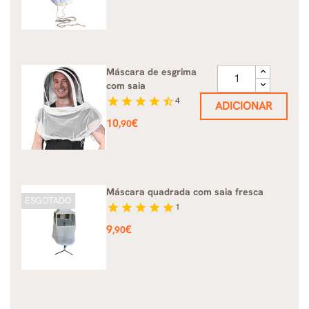
Máscara de esgrima
com saia
star
star
star
star
star_half
4
ADICIONAR
Preço
10
€
,90
Máscara quadrada com saia fresca
ESGOTADO
star
star
star
star
star
1
Preço
9
€
,90