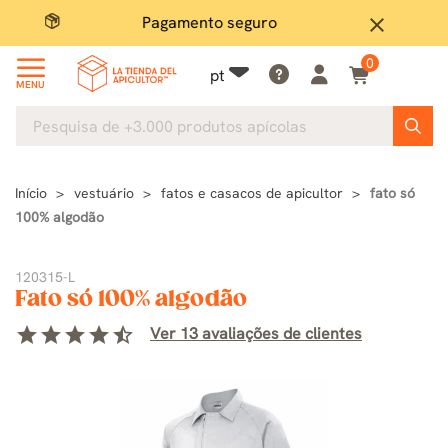
Pagamento seguro
Grand
close
0
pt
MENU
Início
vestuário
fatos e casacos de apicultor
fato só
100% algodão
120315-L
Fato só 100% algodão
star
star
star
star
star_half
Ver 13 avaliações de clientes