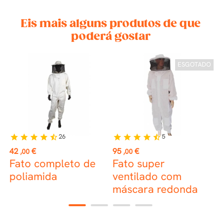
Eis mais alguns produtos de que
poderá gostar
ESGOTADO
26
5
star
star
star
star
star_half
star
star
star
star
star_half
st
Preço
Preço
P
42
€
95
€
1
,00
,00
Fato completo de
Fato super
C
poliamida
ventilado com
máscara redonda
1
2
3
4