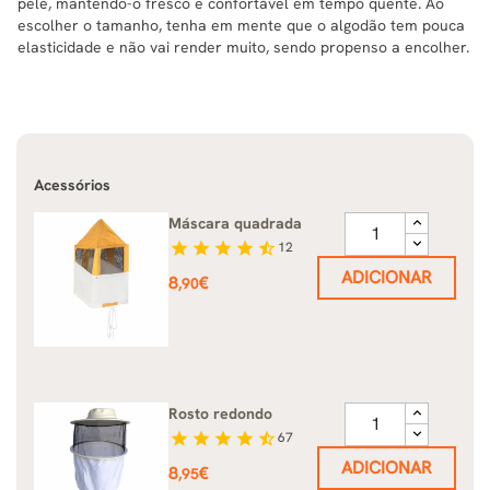
pele, mantendo-o fresco e confortável em tempo quente. Ao
escolher o tamanho, tenha em mente que o algodão tem pouca
elasticidade e não vai render muito, sendo propenso a encolher.
Acessórios
Máscara quadrada
star
star
star
star
star_half
12
ADICIONAR
Preço
8
€
,90
Rosto redondo
star
star
star
star
star_half
67
ADICIONAR
Preço
8
€
,95