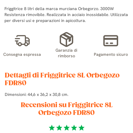
Friggitrice 8 litri della marca murciana Orbegorzo. 3000W
Resistenza rimovibile. Realizzata in acciaio inossidabile. Utilizzata
per diversi usi e preparazioni in apicoltura.
Garanzia di
Consegna espressa
Pagamento sicuro
rimborso
Dettagli di Friggitrice 8L Orbegozo
FDR80
Dimensioni: 44,6 x 36,2 x 30,8 cm.
Recensioni su Friggitrice 8L
Orbegozo FDR80
star
star
star
star
star