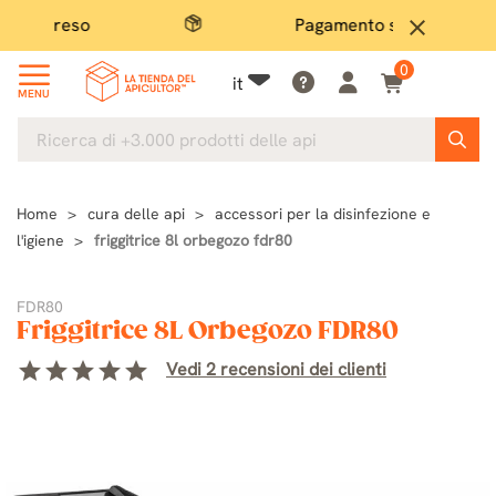
Pagamento sicuro
Ampi
close
0
it
MENU
Home
cura delle api
accessori per la disinfezione e
l'igiene
friggitrice 8l orbegozo fdr80
FDR80
Friggitrice 8L Orbegozo FDR80
star
star
star
star
star
Vedi 2 recensioni dei clienti