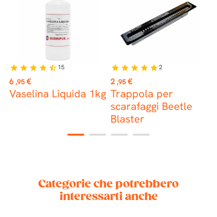
15
2
star
star
star
star
star_half
star
star
star
star
star
Prezzo
Prezzo
P
6
€
2
€
3
,95
,95
Vaselina Liquida 1kg
Trappola per
B
scarafaggi Beetle
v
Blaster
F
1
2
3
4
Categorie che potrebbero
interessarti anche