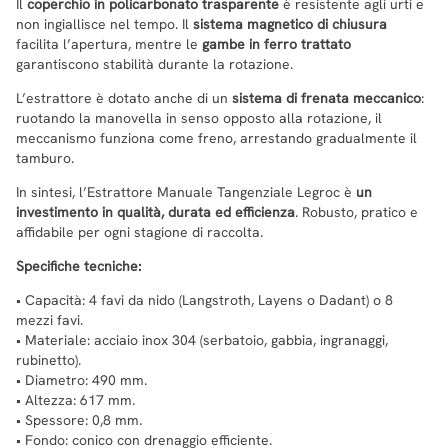
Il
coperchio in policarbonato trasparente
è resistente agli urti e
non ingiallisce nel tempo. Il
sistema magnetico di chiusura
facilita l’apertura, mentre le
gambe in ferro trattato
garantiscono stabilità durante la rotazione.
L’estrattore è dotato anche di un
sistema di frenata meccanico
:
ruotando la manovella in senso opposto alla rotazione, il
meccanismo funziona come freno, arrestando gradualmente il
tamburo.
In sintesi, l’Estrattore Manuale Tangenziale Legroc è
un
investimento in qualità, durata ed efficienza
. Robusto, pratico e
affidabile per ogni stagione di raccolta.
Specifiche tecniche:
• Capacità: 4 favi da nido (Langstroth, Layens o Dadant) o 8
mezzi favi.
• Materiale: acciaio inox 304 (serbatoio, gabbia, ingranaggi,
rubinetto).
• Diametro: 490 mm.
• Altezza: 617 mm.
• Spessore: 0,8 mm.
• Fondo: conico con drenaggio efficiente.