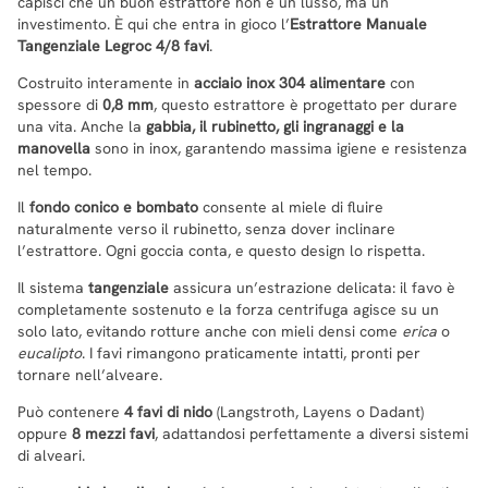
capisci che un buon estrattore non è un lusso, ma un
investimento. È qui che entra in gioco l’
Estrattore Manuale
Tangenziale Legroc 4/8 favi
.
Costruito interamente in
acciaio inox 304 alimentare
con
spessore di
0,8 mm
, questo estrattore è progettato per durare
una vita. Anche la
gabbia, il rubinetto, gli ingranaggi e la
manovella
sono in inox, garantendo massima igiene e resistenza
nel tempo.
Il
fondo conico e bombato
consente al miele di fluire
naturalmente verso il rubinetto, senza dover inclinare
l’estrattore. Ogni goccia conta, e questo design lo rispetta.
Il sistema
tangenziale
assicura un’estrazione delicata: il favo è
completamente sostenuto e la forza centrifuga agisce su un
solo lato, evitando rotture anche con mieli densi come
erica
o
eucalipto
. I favi rimangono praticamente intatti, pronti per
tornare nell’alveare.
Può contenere
4 favi di nido
(Langstroth, Layens o Dadant)
oppure
8 mezzi favi
, adattandosi perfettamente a diversi sistemi
di alveari.