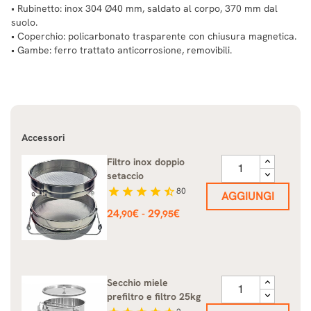
• Rubinetto: inox 304 Ø40 mm, saldato al corpo, 370 mm dal
suolo.
• Coperchio: policarbonato trasparente con chiusura magnetica.
• Gambe: ferro trattato anticorrosione, removibili.
Accessori
Filtro inox doppio
setaccio
star
star
star
star
star_half
80
AGGIUNGI
Prezzo
24
€
29
€
-
,90
,95
Secchio miele
prefiltro e filtro 25kg