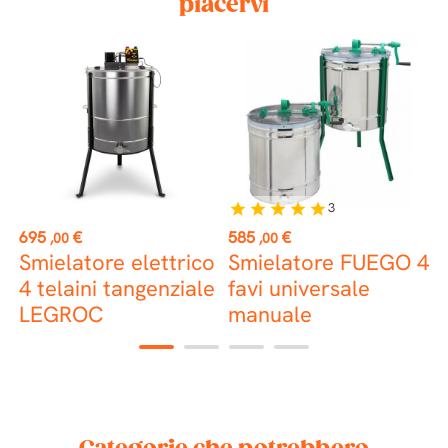
piacervi
3
star
star
star
star
star
st
Prezzo
Prezzo
P
695
€
585
€
1
,00
,00
Smielatore elettrico
Smielatore FUEGO 4
S
4 telaini tangenziale
favi universale
LEGROC
manuale
1
2
3
4