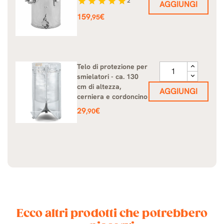
star
star
star
star
star
2
AGGIUNGI
Prezzo
159
€
,95
Telo di protezione per
smielatori - ca. 130
cm di altezza,
AGGIUNGI
cerniera e cordoncino
Prezzo
29
€
,90
Ecco altri prodotti che potrebbero