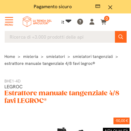
Pagamento sicuro
Ampio
close
0
it
MENU
Home
mieleria
smielatori
smielatori tangenziali
estrattore manuale tangenziale 4/8 favi legroc®
BHE1-4D
LEGROC
Estrattore manuale tangenziale 4/8
favi LEGROC®
-50,00 €
ALTA QUALITÀ