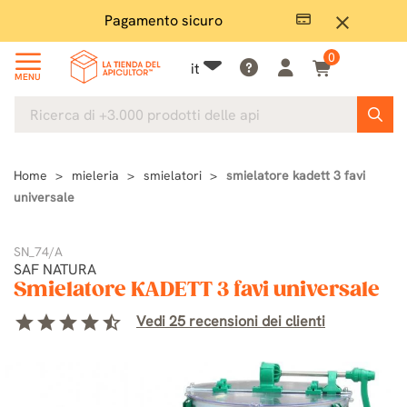
Pagamento sicuro
Ampio
close
0
it
MENU
Home
mieleria
smielatori
smielatore kadett 3 favi
universale
SN_74/A
SAF NATURA
Smielatore KADETT 3 favi universale
star
star
star
star
star_half
Vedi 25 recensioni dei clienti