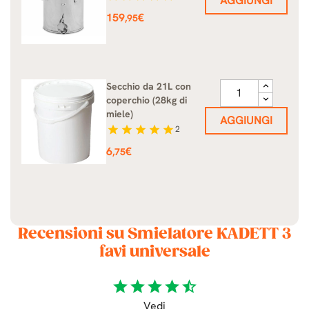
AGGIUNGI
Prezzo
159
€
,95
Secchio da 21L con
coperchio (28kg di
miele)
AGGIUNGI
star
star
star
star
star
2
Prezzo
6
€
,75
Recensioni su Smielatore KADETT 3
favi universale
star
star
star
star
star_half
Vedi