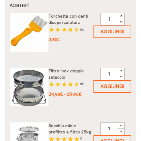
Accessori
Forchetta con denti
disopercolatura
star
star
star
star
star_half
66
AGGIUNGI
Prezzo
3
€
,50
Filtro inox doppio
setaccio
star
star
star
star
star_half
80
AGGIUNGI
Prezzo
24
€
29
€
-
,90
,95
Secchio miele
prefiltro e filtro 25kg
star
star
star
star
star
2