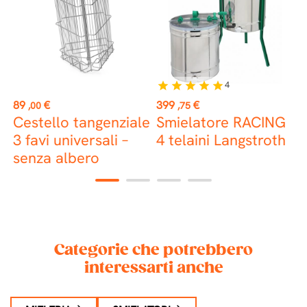
4
star
star
star
star
star
Prezzo
Prezzo
P
89
€
399
€
3
,00
,75
Cestello tangenziale
Smielatore RACING
3 favi universali –
4 telaini Langstroth
senza albero
)
1
2
3
4
Categorie che potrebbero
interessarti anche