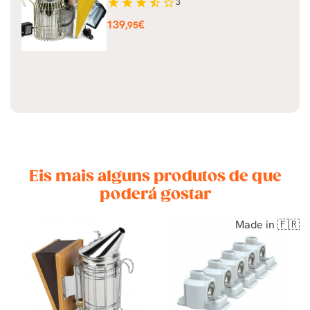
star
star
star
star_half
star_border
3
Preço
139
€
,95
Eis mais alguns produtos de que
poderá gostar
Made in 🇫🇷
DO