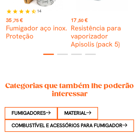
14
star
star
star
star
star_half
st
Preço
Preço
P
35
€
17
€
1
,75
,50
r
Fumigador aço inox.
Resistência para
Proteção
vaporizador
Apisolis (pack 5)
1
2
3
4
Categorias que também lhe poderão
interessar
FUMIGADORES
MATERIAL
COMBUSTÍVEL E ACESSÓRIOS PARA FUMIGADOR