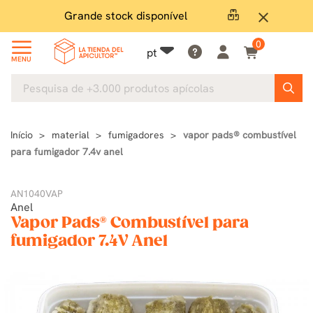
Grande stock disponível
E
close
0
pt
MENU
Início
material
fumigadores
vapor pads® combustível
para fumigador 7.4v anel
AN1040VAP
Anel
Vapor Pads® Combustível para
fumigador 7.4V Anel