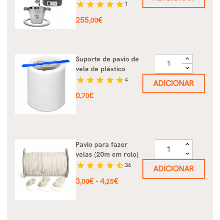
star
star
star
star
star
1
Preço
255
€
,00
Suporte de pavio de
vela de plástico
star
star
star
star
star
4
ADICIONAR
Preço
0
€
,70
Pavio para fazer
velas (20m em rolo)
star
star
star
star
star_half
36
ADICIONAR
Preço
3
€
4
€
-
,00
,25