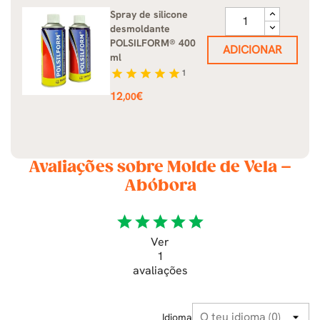
Spray de silicone
desmoldante
POLSILFORM® 400
ADICIONAR
ml
star
star
star
star
star
1
Preço
12
€
,00
Avaliações sobre Molde de Vela –
Abóbora
star
star
star
star
star
Ver
1
avaliações
Idioma