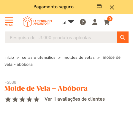
Pagamento seguro
Grand
close
0
pt
MENU
Início
ceras e utensilios
moldes de velas
molde de
vela – abóbora
FS538
Molde de Vela – Abóbora
star
star
star
star
star
Ver 1 avaliações de clientes