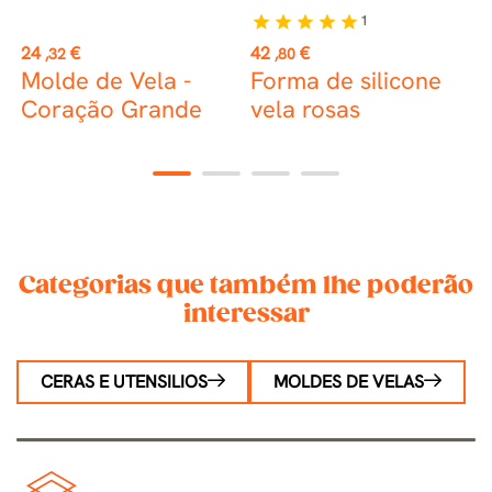
1
star
star
star
star
star
Preço
Preço
P
24
€
42
€
1
,32
,80
Molde de Vela -
Forma de silicone
M
m
Coração Grande
vela rosas
p
t
1
2
3
4
Categorias que também lhe poderão
interessar
CERAS E UTENSILIOS
MOLDES DE VELAS