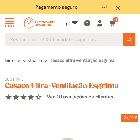
Pagamento seguro
Grand
close
0
pt
MENU
Início
vestuário
casaco ultra-ventilação esgrima
080119-L
Casaco Ultra-Ventilação Esgrima
star
star
star
star
star_half
Ver 10 avaliações de clientes
-36,00 €