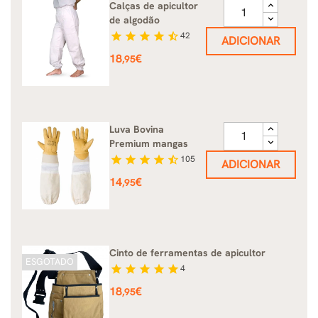
Calças de apicultor
de algodão
star
star
star
star
star_half
42
ADICIONAR
Preço
18
€
,95
Luva Bovina
Premium mangas
star
star
star
star
star_half
105
ADICIONAR
Preço
14
€
,95
Cinto de ferramentas de apicultor
ESGOTADO
star
star
star
star
star
4
Preço
18
€
,95