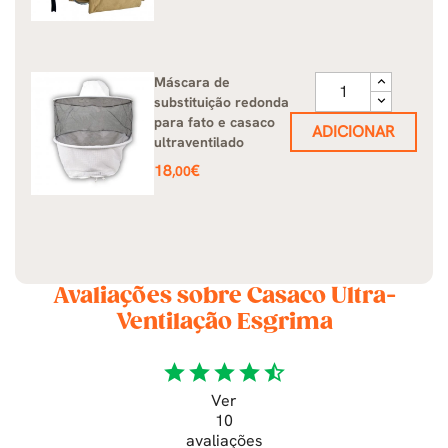
Máscara de
substituição redonda
para fato e casaco
ADICIONAR
ultraventilado
Preço
18
€
,00
Avaliações sobre Casaco Ultra-
Ventilação Esgrima
star
star
star
star
star_half
Ver
10
avaliações