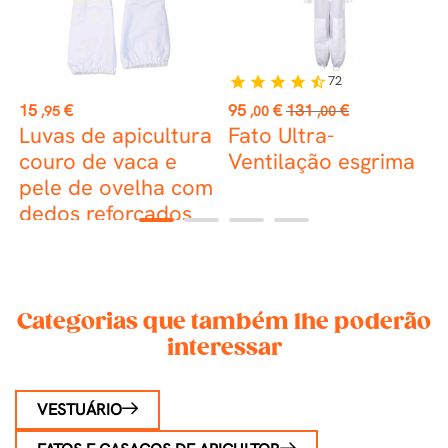
72
star
star
star
star
star_half
st
Preço
Preço
Preço
P
15
€
95
€
131
€
2
,95
,00
,00
normal
Luvas de apicultura
Fato Ultra-
B
couro de vaca e
Ventilação esgrima
pele de ovelha com
dedos reforçados
1
2
3
4
Categorias que também lhe poderão
interessar
VESTUÁRIO