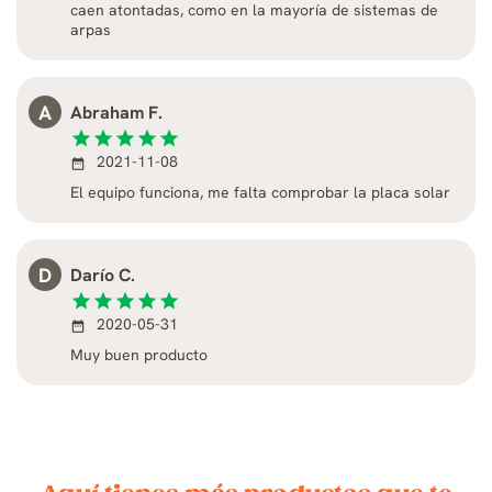
caen atontadas, como en la mayoría de sistemas de
arpas
A
Abraham F.
star
star
star
star
star
2021-11-08
date_range
El equipo funciona, me falta comprobar la placa solar
D
Darío C.
star
star
star
star
star
2020-05-31
date_range
Muy buen producto