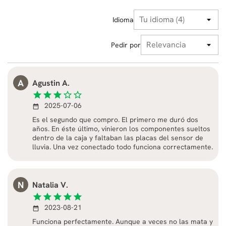
Idioma
Pedir por
A
Agustin A.
star
star
star
star_border
star_border
2025-07-06
date_range
Es el segundo que compro. El primero me duró dos
años. En éste último, vinieron los componentes sueltos
dentro de la caja y faltaban las placas del sensor de
lluvia. Una vez conectado todo funciona correctamente.
N
Natalia V.
star
star
star
star
star
2023-08-21
date_range
Funciona perfectamente. Aunque a veces no las mata y