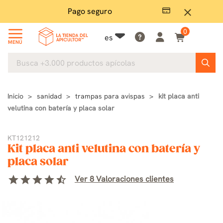
Pago seguro
close
0
es
MENÚ
Inicio
sanidad
trampas para avispas
kit placa anti
velutina con batería y placa solar
KT121212
Kit placa anti velutina con batería y
placa solar
star
star
star
star
star_half
Ver 8 Valoraciones clientes