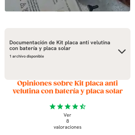
Documentación de
Kit placa anti velutina
con batería y placa solar
1 archivo disponible
Opiniones sobre Kit placa anti
velutina con batería y placa solar
star
star
star
star
star_half
Ver
8
valoraciones