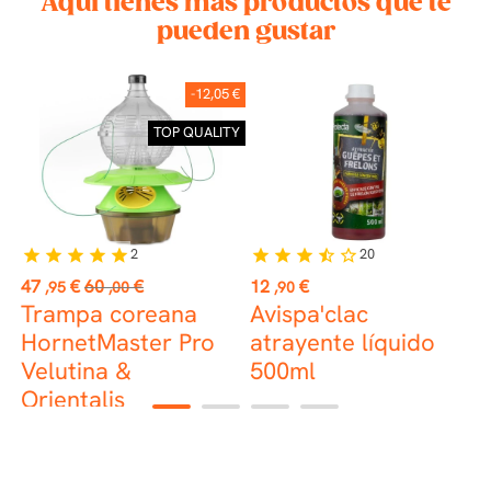
Aquí tienes más productos que te
pueden gustar
-12,05 €
TOP QUALITY
2
20
star
star
star
star
star
star
star
star
star_half
star_border
st
Precio
Precio
Precio
P
47
€
60
€
12
€
4
,95
,00
,90
base
o
Trampa coreana
Avispa'clac
HornetMaster Pro
atrayente líquido
i
Velutina &
500ml
Orientalis
1
2
3
4