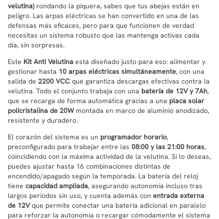
velutina)
rondando la piquera, sabes que tus abejas están en
peligro. Las arpas eléctricas se han convertido en una de las
defensas más eficaces, pero para que funcionen de verdad
necesitas un sistema robusto que las mantenga activas cada
día, sin sorpresas.
Este
Kit Anti Velutina
está diseñado justo para eso: alimentar y
gestionar hasta
10 arpas eléctricas simultáneamente
, con una
salida de
2200 VCC
que garantiza descargas efectivas contra la
velutina. Todo el conjunto trabaja con una
batería de 12V y 7Ah
,
que se recarga de forma automática gracias a una
placa solar
policristalina de 20W
montada en marco de aluminio anodizado,
resistente y duradero.
El corazón del sistema es un
programador horario
,
preconfigurado para trabajar entre las
08:00 y las 21:00 horas
,
coincidiendo con la máxima actividad de la velutina. Si lo deseas,
puedes ajustar hasta 16 combinaciones distintas de
encendido/apagado según la temporada. La batería del reloj
tiene
capacidad ampliada
, asegurando autonomía incluso tras
largos periodos sin uso, y cuenta además con
entrada externa
de 12V
que permite conectar una batería adicional en paralelo
para reforzar la autonomía o recargar cómodamente el sistema