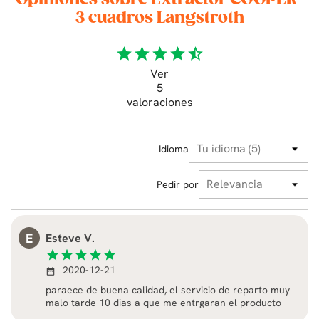
3 cuadros Langstroth
star
star
star
star
star_half
Ver
5
valoraciones
Idioma
Pedir por
E
Esteve V.
star
star
star
star
star
2020-12-21
date_range
paraece de buena calidad, el servicio de reparto muy
malo tarde 10 dias a que me entrgaran el producto