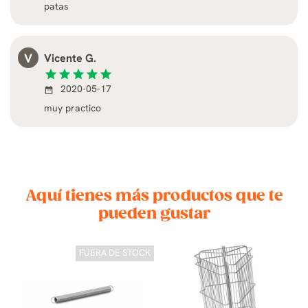
patas
V
Vicente G.
star
star
star
star
star
2020-05-17
date_range
muy practico
Aquí tienes más productos que te
pueden gustar
FUERA DE STOCK