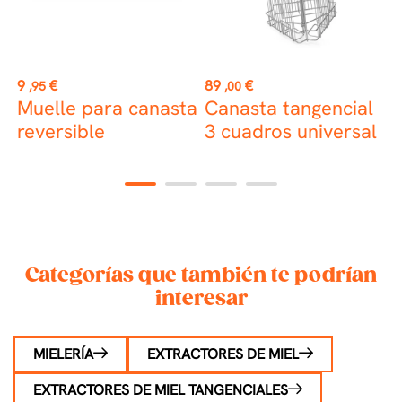
st
Precio
Precio
P
9
€
89
€
3
,95
,00
1
Muelle para canasta
Canasta tangencial
reversible
3 cuadros universal
3
1
2
3
4
Categorías que también te podrían
interesar
MIELERÍA
EXTRACTORES DE MIEL
EXTRACTORES DE MIEL TANGENCIALES