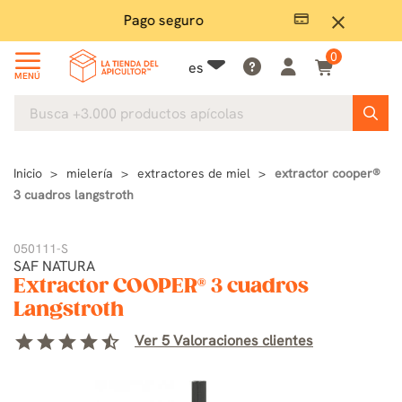
Pago seguro
close
0
es
MENÚ
Inicio
mielería
extractores de miel
extractor cooper®
3 cuadros langstroth
050111-S
SAF NATURA
Extractor COOPER® 3 cuadros
Langstroth
star
star
star
star
star_half
Ver 5 Valoraciones clientes