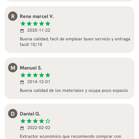
R
Rene marcel V.
star
star
star
star
star
2025-11-22
date_range
Buena calidad, facil de emplear buen servicio y entraga
facil! 10/10
M
Manuel S.
star
star
star
star
star
2014-12-01
date_range
Buena calidad de los materiales y ocupa poco espacio
D
Daniel G.
star
star
star
star
star_border
2022-02-02
date_range
Extractor económico que recomiendo comprar con