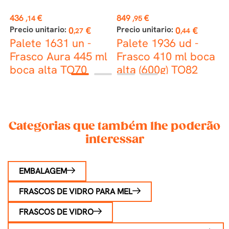
Preço
Preço
P
436
€
849
€
5
,14
,95
Precio unitario:
Precio unitario:
P
0
€
0
€
,27
,44
Palete 1631 un -
Palete 1936 ud -
P
6
Frasco Aura 445 ml
Frasco 410 ml boca
B
boca alta TO70
alta (600g) TO82
1
2
3
4
Deep
Categorias que também lhe poderão
interessar
EMBALAGEM
FRASCOS DE VIDRO PARA MEL
FRASCOS DE VIDRO