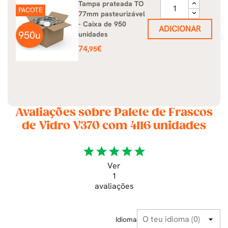
Tampa prateada TO
PACOTE
77mm pasteurizável
- Caixa de 950
ADICIONAR
950u
unidades
Preço
74
€
,95
Avaliações sobre Palete de Frascos
de Vidro V370 com 4116 unidades
star
star
star
star
star
Ver
1
avaliações
Idioma