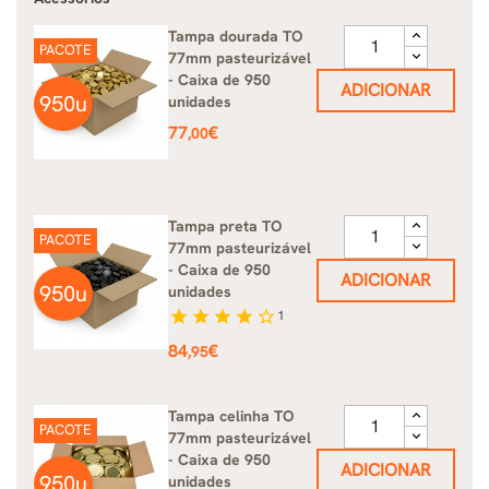
Tampa dourada TO
PACOTE
77mm pasteurizável
- Caixa de 950
ADICIONAR
950u
unidades
Preço
77
€
,00
Tampa preta TO
PACOTE
77mm pasteurizável
- Caixa de 950
ADICIONAR
950u
unidades
star
star
star
star
star_border
1
Preço
84
€
,95
Tampa celinha TO
PACOTE
77mm pasteurizável
- Caixa de 950
ADICIONAR
950u
unidades