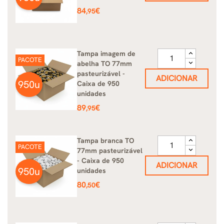
Preço
84
€
,95
Tampa imagem de
PACOTE
abelha TO 77mm
pasteurizável -
ADICIONAR
950u
Caixa de 950
unidades
Preço
89
€
,95
Tampa branca TO
PACOTE
77mm pasteurizável
- Caixa de 950
ADICIONAR
950u
unidades
Preço
80
€
,50