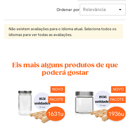
Ordenar por
Não existem avaliações para o idioma atual. Seleciona todos os
idiomas para ver todas as avaliações.
Eis mais alguns produtos de que
poderá gostar
TE
NOVO
NOVO
PACOTE
PACOTE
u
1631u
1936u