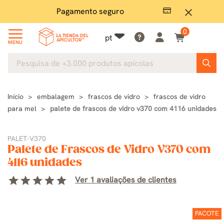
Pagamento seguro
Grand
close
0
pt
MENU
Início
embalagem
frascos de vidro
frascos de vidro
para mel
palete de frascos de vidro v370 com 4116 unidades
PALET-V370
Palete de Frascos de Vidro V370 com
4116 unidades
star
star
star
star
star
Ver 1 avaliações de clientes
PACOTE