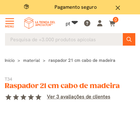
Pagamento seguro
Grand
close
0
pt
MENU
Início
material
raspador 21 cm cabo de madeira
T34
Raspador 21 cm cabo de madeira
star
star
star
star
star
Ver 3 avaliações de clientes