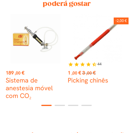
poderá gostar
-2,00 €
44
star
star
star
star
star_half
Preço
Preço
Preço
P
189
€
1
€
3
€
8
,00
,00
,00
normal
Sistema de
Picking chinês
M
anestesia móvel
c
com CO₂
R
1
2
3
4